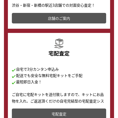
渋谷・新宿・新橋の駅近3店舗での対面安心査定！
その場で現金買取致します。渋谷本店では、時計販売の
店舗を併設しており、下取りに出してお得に新しい時計
店舗のご案内
の購入もできます♪
宅配査定
自宅で3分カンタン申込み
配送でも安全な無料宅配キットをご手配
最短即日入金！
ご自宅に宅配キットを送付致しますので、キットにお品
物を入れ、ご返送頂くだけの自宅完結型の宅配査定シス
テムです。
宅配査定
配送でも簡単&安全に査定・買取に出すことが可能で