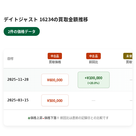
デイトジャスト 16234の買取金額推移
2件の価格データ
中古品
中古品
未使用
日付
買取価格
前回比
買取価
+¥100,000
－
¥600,000
2025-11-28
（+20.0%）
－
－
¥500,000
2025-03-15
+
-
価格上昇
価格下落
※ 前回比は直前の記録日との比較です