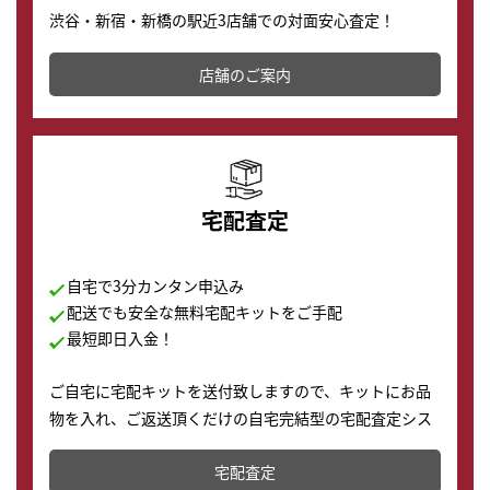
渋谷・新宿・新橋の駅近3店舗での対面安心査定！
その場で現金買取致します。渋谷本店では、時計販売の
店舗を併設しており、下取りに出してお得に新しい時計
店舗のご案内
の購入もできます♪
宅配査定
自宅で3分カンタン申込み
配送でも安全な無料宅配キットをご手配
最短即日入金！
ご自宅に宅配キットを送付致しますので、キットにお品
物を入れ、ご返送頂くだけの自宅完結型の宅配査定シス
テムです。
宅配査定
配送でも簡単&安全に査定・買取に出すことが可能で