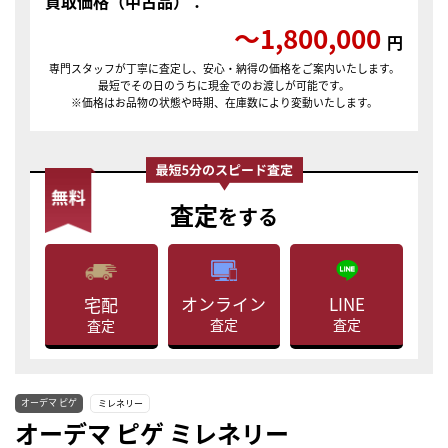
買取価格（中古品）：
〜1,800,000
円
専門スタッフが丁寧に査定し、安心・納得の価格をご案内いたします。
最短でその日のうちに現金でのお渡しが可能です。
※価格はお品物の状態や時期、在庫数により変動いたします。
査定
をする
LINE
オンライン
宅配
査定
査定
査定
オーデマ ピゲ
ミレネリー
オーデマ ピゲ ミレネリー