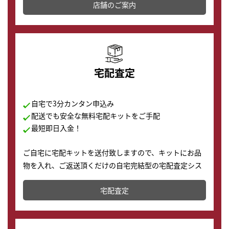
店舗を併設しており、下取りに出してお得に新しい時計
店舗のご案内
の購入もできます♪
宅配査定
自宅で3分カンタン申込み
配送でも安全な無料宅配キットをご手配
最短即日入金！
ご自宅に宅配キットを送付致しますので、キットにお品
物を入れ、ご返送頂くだけの自宅完結型の宅配査定シス
テムです。
宅配査定
配送でも簡単&安全に査定・買取に出すことが可能で
す。