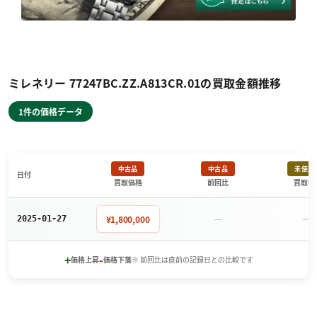
ミレネリー 77247BC.ZZ.A813CR.01の買取金額推移
1件の価格データ
中古品
中古品
未使用
日付
買取価格
前回比
買取価
－
－
¥1,800,000
2025-01-27
+
-
価格上昇
価格下落
※ 前回比は直前の記録日との比較です