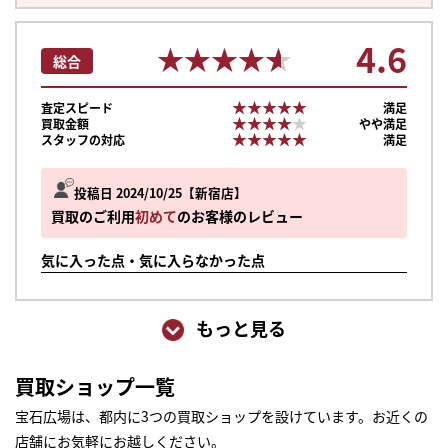
4.6
★★★★★
★★★★★
総合
★★★★★
★★★★★
査定スピード
満足
★★★★★
★★★★★
買取金額
やや満足
★★★★★
★★★★★
スタッフの対応
満足
投稿日 2024/10/25
新宿店
買取のご利用
初めて
のお客様のレビュー
気に入った点・気に入らなかった点
もっと見る
買取ショップ一覧
宝石広場は、都内に3つの買取ショップを設けています。お近くの
店舗にお気軽にお越しください。