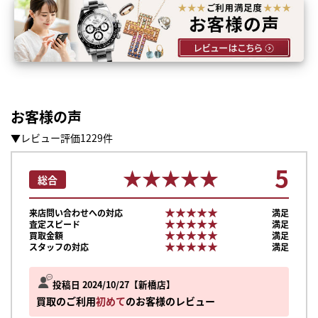
お客様の声
▼レビュー評価1229件
5
★★★★★
★★★★★
総合
★★★★★
★★★★★
来店問い合わせへの対応
満足
★★★★★
★★★★★
査定スピード
満足
★★★★★
★★★★★
買取金額
満足
★★★★★
★★★★★
スタッフの対応
満足
投稿日 2024/10/27
新橋店
買取のご利用
初めて
のお客様のレビュー