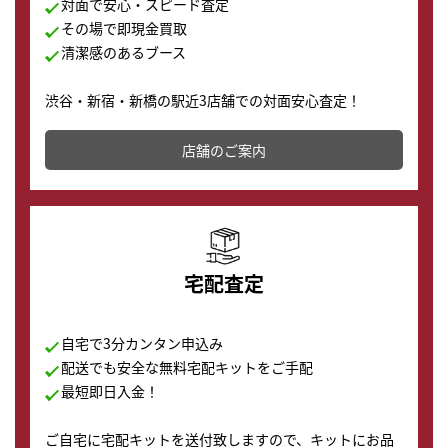
対面で安心・スピード査定
その場で即現金買取
清潔感のあるブース
渋谷・新宿・新橋の駅近3店舗での対面安心査定！
その場で現金買取致します。渋谷本店では、時計販売の
店舗を併設しており、下取りに出してお得に新しい時計
店舗のご案内
の購入もできます♪
宅配査定
自宅で3分カンタン申込み
配送でも安全な無料宅配キットをご手配
最短即日入金！
ご自宅に宅配キットを送付致しますので、キットにお品