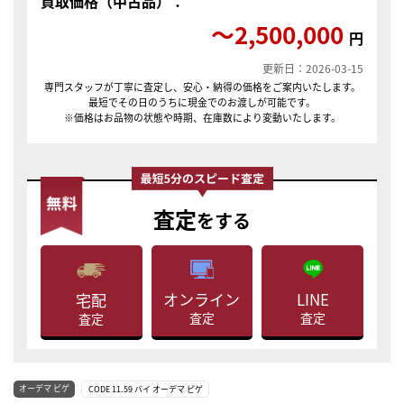
買取価格（中古品）：
〜2,500,000
円
更新日：2026-03-15
専門スタッフが丁寧に査定し、安心・納得の価格をご案内いたします。
最短でその日のうちに現金でのお渡しが可能です。
※価格はお品物の状態や時期、在庫数により変動いたします。
査定
をする
LINE
オンライン
宅配
査定
査定
査定
オーデマ ピゲ
CODE 11.59 バイ オーデマ ピゲ