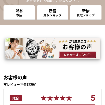
お電話でもお気軽にご相談ください
渋谷
新宿
新橋
本店
買取ショップ
買取ショップ
お客様の声
▼レビュー評価1229件
5
★★★★★
★★★★★
総合