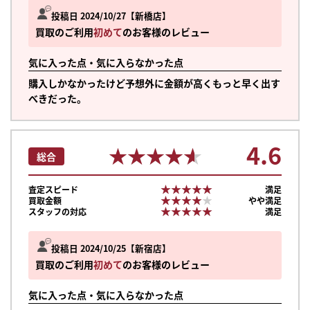
投稿日 2024/10/27
新橋店
買取のご利用
初めて
のお客様のレビュー
気に入った点・気に入らなかった点
購入しかなかったけど予想外に金額が高くもっと早く出す
べきだった。
4.6
★★★★★
★★★★★
総合
★★★★★
★★★★★
査定スピード
満足
★★★★★
★★★★★
買取金額
やや満足
★★★★★
★★★★★
スタッフの対応
満足
投稿日 2024/10/25
新宿店
買取のご利用
初めて
のお客様のレビュー
気に入った点・気に入らなかった点