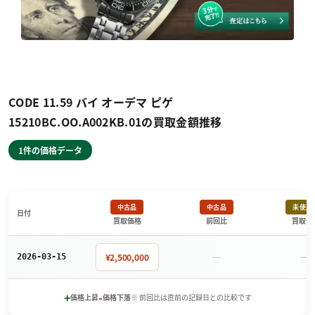
CODE 11.59 バイ オーデマ ピゲ
15210BC.OO.A002KB.01の買取金額推移
1件の価格データ
中古品
中古品
未使用
日付
買取価格
前回比
買取価
－
－
¥2,500,000
2026-03-15
+
-
価格上昇
価格下落
※ 前回比は直前の記録日との比較です