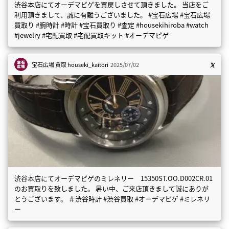
渋谷本店にてオーデマピゲを買戻しさせて頂きました。 当店をご
利用頂きまして、誠に有難うございました。 #宝石広場 #宝石広場
買取り #腕時計 #時計 #宝石買取り #査定 #housekihiroba #watch
#jewelry #宅配買取 #宅配買取キット #オーデマピゲ
宝石広場 買取
houseki_kaitori
2025/07/02
渋谷本店にてオーデマピゲのミレネリー 15350ST.OO.D002CR.01
のお買取りを致しました。 暑い中、ご来店頂きまして誠にありが
とうございます。 ＃渋谷時計 #渋谷買取 #オーデマピゲ #ミレネリ
ー