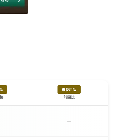
品
未使用品
格
前回比
－