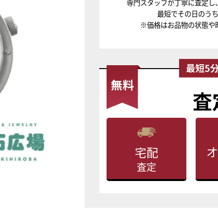
専門スタッフが丁寧に査定し
最短でその日のう
※価格はお品物の状態や
査
オ
宅配
査定