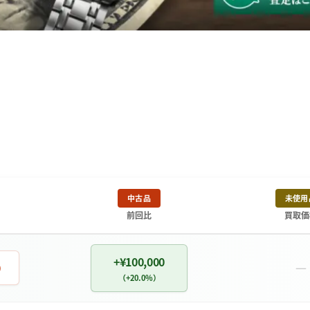
中古品
未使用
前回比
買取価
+¥100,000
－
0
（+20.0%）