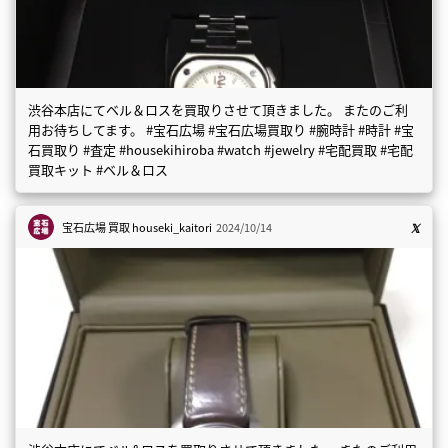
渋谷本店にてベル＆ロスを買取りさせて頂きました。 またのご利
用お待ちしてます。 #宝石広場 #宝石広場買取り #腕時計 #時計 #宝
石買取り #査定 #housekihiroba #watch #jewelry #宅配買取 #宅配
買取キット #ベル＆ロス
宝石広場 買取
houseki_kaitori
2024/10/14