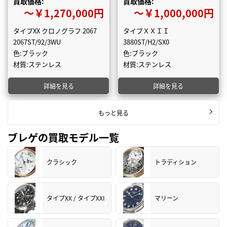
買取価格:
買取価格:
〜￥1,270,000円
〜￥1,000,000円
タイプXX クロノグラフ 2067
タイプＸＸＩＩ
2067ST/92/3WU
3880ST/H2/SX0
色:ブラック
色:ブラック
材質:ステンレス
材質:ステンレス
詳細を見る
詳細を見る
もっと見る
ブレゲの買取モデル一覧
クラシック
トラディション
タイプXX / タイプXXI
マリーン