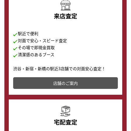
来店査定
駅近で便利
対面で安心・スピード査定
その場で即現金買取
清潔感のあるブース
渋谷・新宿・新橋の駅近3店舗での対面安心査定！
その場で現金買取致します。渋谷本店では、時計販売の
店舗を併設しており、下取りに出してお得に新しい時計
店舗のご案内
の購入もできます♪
宅配査定