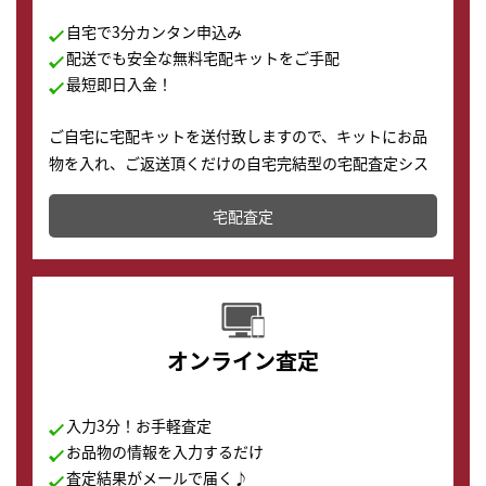
自宅で3分カンタン申込み
配送でも安全な無料宅配キットをご手配
最短即日入金！
ご自宅に宅配キットを送付致しますので、キットにお品
物を入れ、ご返送頂くだけの自宅完結型の宅配査定シス
テムです。
宅配査定
配送でも簡単&安全に査定・買取に出すことが可能で
す。
オンライン査定
入力3分！お手軽査定
お品物の情報を入力するだけ
査定結果がメールで届く♪