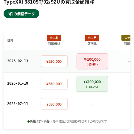
TypeXXI 3810ST/92/9ZUの買取金額推移
3件の価格データ
中古品
中古品
未使用
日付
買取価格
前回比
買取価
¥-100,000
－
¥550,000
2026-02-13
（-15.4%）
+¥100,000
－
¥650,000
2026-01-19
（+18.2%）
－
－
¥550,000
2025-07-11
+
-
価格上昇
価格下落
※ 前回比は直前の記録日との比較です