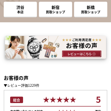
渋谷
新宿
新橋
本店
買取ショップ
買取ショップ
お客様の声
▼レビュー評価1229件
5
★★★★★
★★★★★
総合