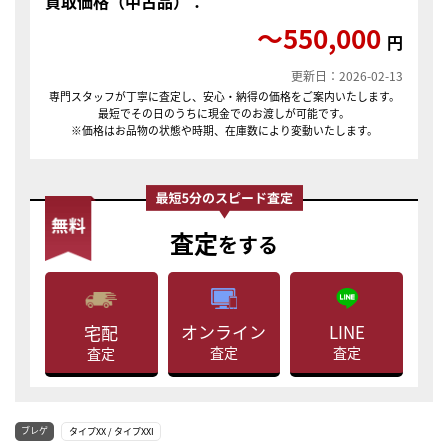
買取価格（中古品）：
〜550,000
円
更新日：2026-02-13
専門スタッフが丁寧に査定し、安心・納得の価格をご案内いたします。
最短でその日のうちに現金でのお渡しが可能です。
※価格はお品物の状態や時期、在庫数により変動いたします。
査定
をする
LINE
オンライン
宅配
査定
査定
査定
ブレゲ
タイプXX / タイプXXI