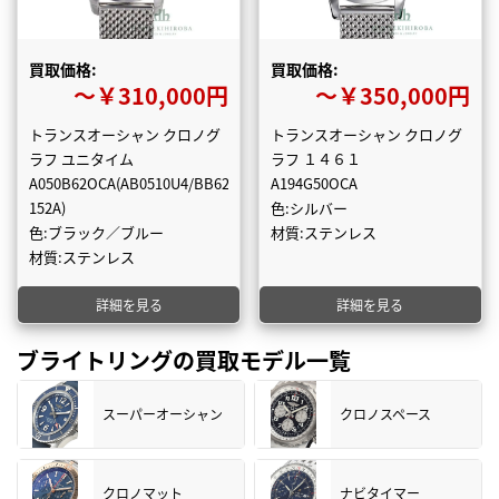
買取価格:
買取価格:
〜￥310,000円
〜￥350,000円
トランスオーシャン クロノグ
トランスオーシャン クロノグ
ラフ ユニタイム
ラフ １４６１
A050B62OCA(AB0510U4/BB62-
A194G50OCA
152A)
色:シルバー
色:ブラック／ブルー
材質:ステンレス
材質:ステンレス
詳細を見る
詳細を見る
ブライトリングの買取モデル一覧
スーパーオーシャン
クロノスペース
クロノマット
ナビタイマー