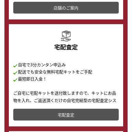
その場で現金買取致します。渋谷本店では、時計販売の
店舗を併設しており、下取りに出してお得に新しい時計
店舗のご案内
の購入もできます♪
宅配査定
自宅で3分カンタン申込み
配送でも安全な無料宅配キットをご手配
最短即日入金！
ご自宅に宅配キットを送付致しますので、キットにお品
物を入れ、ご返送頂くだけの自宅完結型の宅配査定シス
テムです。
宅配査定
配送でも簡単&安全に査定・買取に出すことが可能で
す。