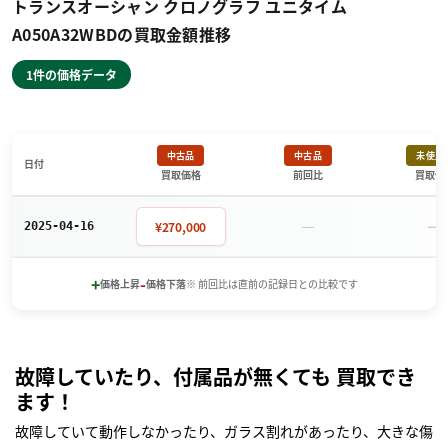
トランスオーシャン クロノグラフ ユニタイム
A050A32WBDの買取金額推移
1件の価格データ
中古品
中古品
未使用
日付
買取価格
前回比
買取価
－
－
¥270,000
2025-04-16
+
-
価格上昇
価格下落
※ 前回比は直前の記録日との比較です
故障していたり、付属品が無くても 買取でき
ます！
故障していて動作しなかったり、ガラス割れがあったり、大きな傷