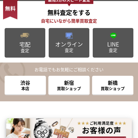
無料査定
をする
オンライン
LINE
宅配
査定
査定
査定
お電話でもお気軽にご相談ください
渋谷
新宿
新橋
本店
買取ショップ
買取ショップ