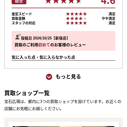
総合
★★★★★
★★★★★
査定スピード
満足
★★★★★
★★★★★
買取金額
やや満足
★★★★★
★★★★★
スタッフの対応
満足
投稿日 2024/10/25
新宿店
買取のご利用
初めて
のお客様のレビュー
気に入った点・気に入らなかった点
もっと見る
買取ショップ一覧
宝石広場は、都内に3つの買取ショップを設けています。お近くの
店舗にお気軽にお越しください。
まずは
かんたん30秒でお試し査定