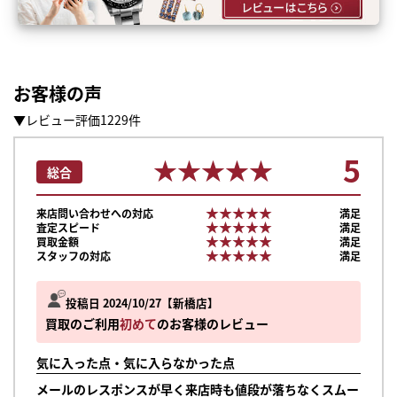
お客様の声
▼レビュー評価1229件
5
★★★★★
★★★★★
総合
★★★★★
★★★★★
来店問い合わせへの対応
満足
★★★★★
★★★★★
査定スピード
満足
★★★★★
★★★★★
買取金額
満足
★★★★★
★★★★★
スタッフの対応
満足
投稿日 2024/10/27
新橋店
買取のご利用
初めて
のお客様のレビュー
気に入った点・気に入らなかった点
メールのレスポンスが早く来店時も値段が落ちなくスムー