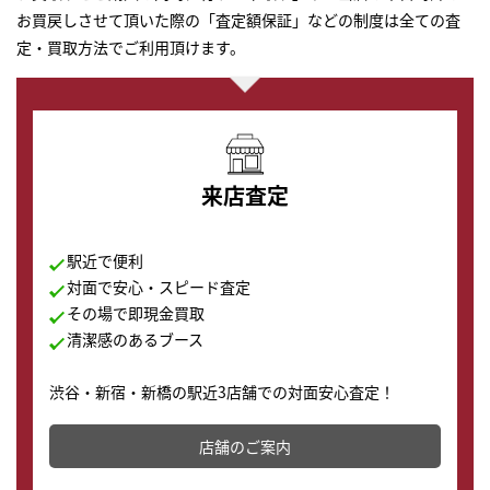
お買戻しさせて頂いた際の「査定額保証」などの制度は全ての査
定・買取方法でご利用頂けます。
来店査定
駅近で便利
対面で安心・スピード査定
その場で即現金買取
清潔感のあるブース
渋谷・新宿・新橋の駅近3店舗での対面安心査定！
その場で現金買取致します。渋谷本店では、時計販売の
店舗を併設しており、下取りに出してお得に新しい時計
店舗のご案内
の購入もできます♪