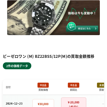
ビーゼロワン (M) BZ22BSS/12P(M)の買取金額推移
2件の価格データ
中古品
中古品
未使用
日付
買取価格
前回比
買取価
¥-20,000
－
¥30,000
2024-12-23
（-40.0%）