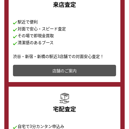
来店査定
駅近で便利
対面で安心・スピード査定
その場で即現金買取
清潔感のあるブース
渋谷・新宿・新橋の駅近3店舗での対面安心査定！
その場で現金買取致します。渋谷本店では、時計販売の
店舗を併設しており、下取りに出してお得に新しい時計
店舗のご案内
の購入もできます♪
宅配査定
自宅で3分カンタン申込み