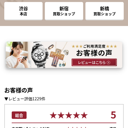
渋谷
新宿
新橋
本店
買取ショップ
買取ショップ
お客様の声
▼レビュー評価1229件
5
★★★★★
★★★★★
総合