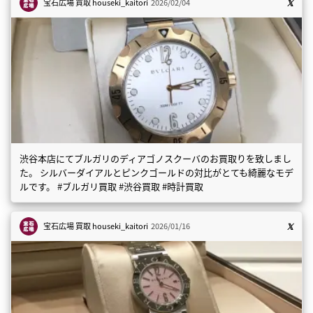
宝石広場 買取
houseki_kaitori
2026/02/04
渋谷本店にてブルガリのディアゴノスクーバのお買取りを致しまし
た。 シルバーダイアルとピンクゴールドの対比がとても綺麗なモデ
ルです。 #ブルガリ買取 #渋谷買取 #時計買取
宝石広場 買取
houseki_kaitori
2026/01/16