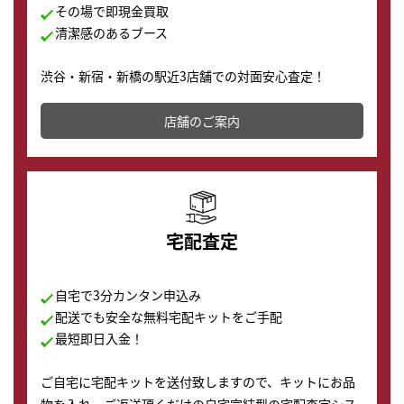
その場で即現金買取
清潔感のあるブース
渋谷・新宿・新橋の駅近3店舗での対面安心査定！
その場で現金買取致します。渋谷本店では、時計販売の
店舗を併設しており、下取りに出してお得に新しい時計
店舗のご案内
の購入もできます♪
宅配査定
自宅で3分カンタン申込み
配送でも安全な無料宅配キットをご手配
最短即日入金！
ご自宅に宅配キットを送付致しますので、キットにお品
物を入れ、ご返送頂くだけの自宅完結型の宅配査定シス