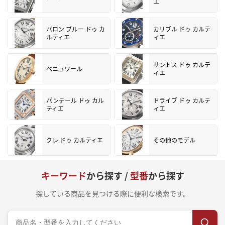
エ
バロン ブルー ドゥ カ
カリブル ドゥ カルテ
ルティエ
ィエ
サントス ドゥ カルテ
ベニュワール
ィエ
パンテール ドゥ カル
ドライブ ドゥ カルテ
ティエ
ィエ
クレ ドゥ カルティエ
その他のモデル
キーワード
から探す /
型番
から探す
探している商品を見つける際に便利な検索です。