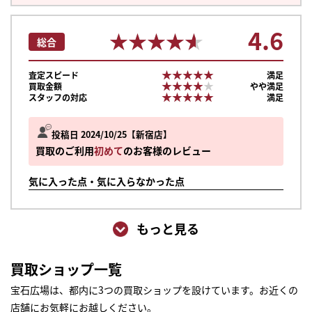
4.6
★★★★★
★★★★★
総合
★★★★★
★★★★★
査定スピード
満足
★★★★★
★★★★★
買取金額
やや満足
★★★★★
★★★★★
スタッフの対応
満足
投稿日 2024/10/25
新宿店
買取のご利用
初めて
のお客様のレビュー
気に入った点・気に入らなかった点
もっと見る
買取ショップ一覧
宝石広場は、都内に3つの買取ショップを設けています。お近くの
店舗にお気軽にお越しください。