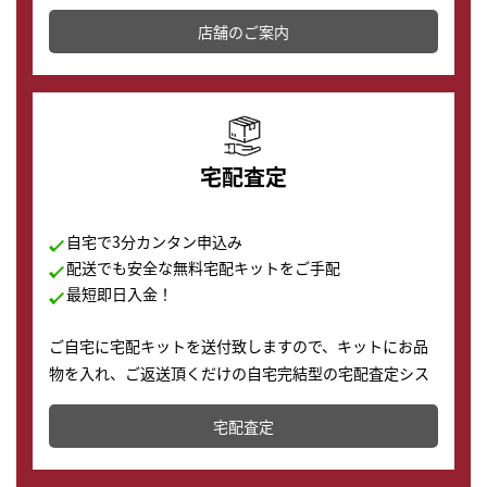
その場で現金買取致します。渋谷本店では、時計販売の
店舗を併設しており、下取りに出してお得に新しい時計
店舗のご案内
の購入もできます♪
宅配査定
自宅で3分カンタン申込み
配送でも安全な無料宅配キットをご手配
最短即日入金！
ご自宅に宅配キットを送付致しますので、キットにお品
物を入れ、ご返送頂くだけの自宅完結型の宅配査定シス
テムです。
宅配査定
配送でも簡単&安全に査定・買取に出すことが可能で
す。