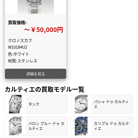
買取価格:
〜￥50,000円
クロノスカフ
W10184U2
色:ホワイト
材質:ステンレス
詳細を見る
カルティエの買取モデル一覧
パシャ ドゥ カルティ
タンク
エ
バロン ブルー ドゥ カ
カリブル ドゥ カルテ
ルティエ
ィエ