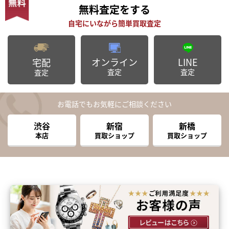
無料査定
をする
オンライン
LINE
宅配
査定
査定
査定
お電話でもお気軽にご相談ください
渋谷
新宿
新橋
本店
買取ショップ
買取ショップ