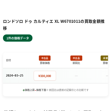
ロンドソロ ドゥ カルティエ XL W6701011の買取金額推
移
1件の価格データ
中古品
中古品
未使用
日付
買取価格
前回比
買取価
－
－
¥330,000
2024-03-25
+
-
価格上昇
価格下落
※ 前回比は直前の記録日との比較です