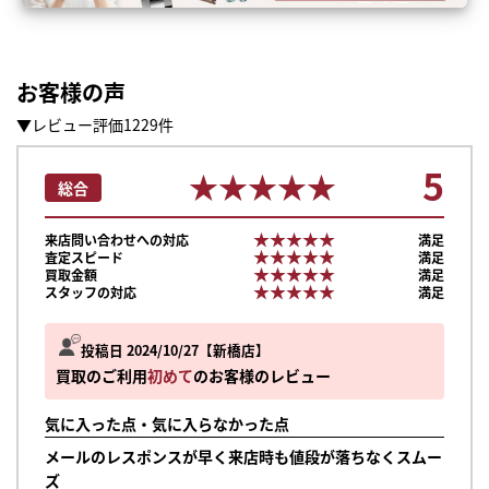
お客様の声
▼レビュー評価1229件
5
★★★★★
★★★★★
総合
★★★★★
★★★★★
来店問い合わせへの対応
満足
★★★★★
★★★★★
査定スピード
満足
★★★★★
★★★★★
買取金額
満足
★★★★★
★★★★★
スタッフの対応
満足
投稿日 2024/10/27
新橋店
買取のご利用
初めて
のお客様のレビュー
気に入った点・気に入らなかった点
メールのレスポンスが早く来店時も値段が落ちなくスムー
ズ