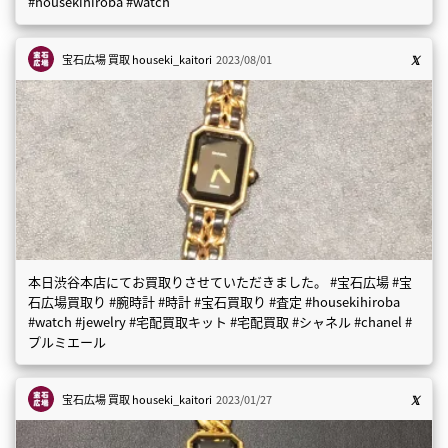
#housekihiroba #watch
宝石広場 買取
houseki_kaitori
2023/08/01
本日渋谷本店にてお買取りさせていただきました。 #宝石広場 #宝
石広場買取り #腕時計 #時計 #宝石買取り #査定 #housekihiroba
#watch #jewelry #宅配買取キット #宅配買取 #シャネル #chanel #
プルミエール
宝石広場 買取
houseki_kaitori
2023/01/27