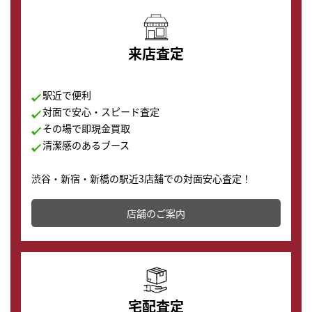
来店査定
駅近で便利
対面で安心・スピード査定
その場で即現金買取
清潔感のあるブース
渋谷・新宿・新橋の駅近3店舗での対面安心査定！
その場で現金買取致します。渋谷本店では、時計販売の
店舗を併設しており、下取りに出してお得に新しい時計
店舗のご案内
の購入もできます♪
宅配査定