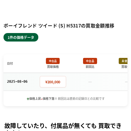
ボーイフレンド ツイード (S) H5317の買取金額推移
1件の価格データ
中古品
中古品
未使用
日付
買取価格
前回比
買取価
－
－
¥200,000
2025-08-06
+
-
価格上昇
価格下落
※ 前回比は直前の記録日との比較です
故障していたり、付属品が無くても 買取でき