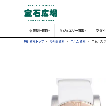
腕時計買取
ジュエリー買取
ダイ
▼
▼
時計買取トップ
その他 買取
コルム 買取
ロムルス ラー