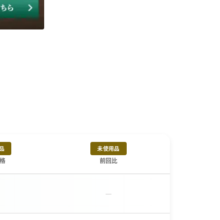
品
未使用品
格
前回比
－