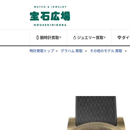
腕時計買取
ジュエリー買取
ダイ
▼
▼
時計買取トップ
グラハム 買取
その他のモデル 買取