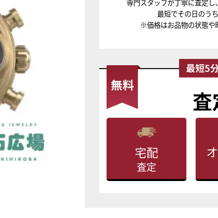
専門スタッフが丁寧に査定し
最短でその日のう
※価格はお品物の状態や
査
オ
宅配
査定