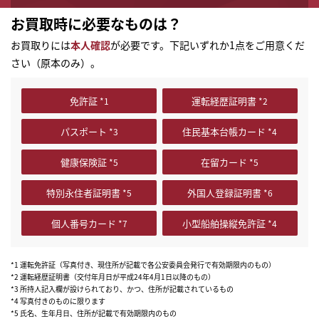
お買取時に必要なものは？
お買取りには
本人確認
が必要です。下記いずれか1点をご用意くだ
さい（原本のみ）。
免許証
運転経歴証明書
パスポート
住民基本台帳カード
健康保険証
在留カード
特別永住者証明書
外国人登録証明書
個人番号カード
小型船舶操縦免許証
*1 運転免許証（写真付き、現住所が記載で各公安委員会発行で有効期限内のもの）
*2 運転経歴証明書（交付年月日が平成24年4月1日以降のもの）
まずは
*3 所持人記入欄が設けられており、かつ、住所が記載されているもの
かんたん30秒でお試し査定
*4 写真付きのものに限ります
*5 氏名、生年月日、住所が記載で有効期限内のもの