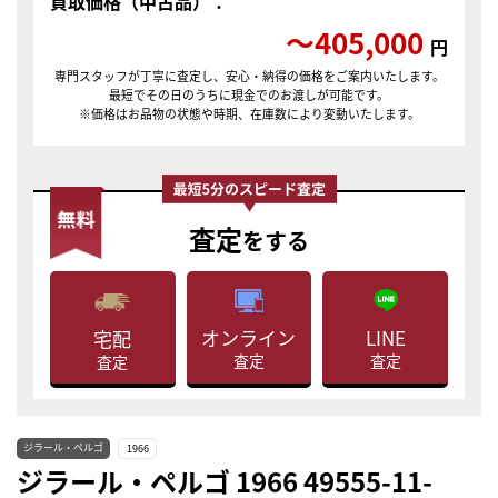
買取価格（中古品）：
〜405,000
円
専門スタッフが丁寧に査定し、安心・納得の価格をご案内いたします。
最短でその日のうちに現金でのお渡しが可能です。
※価格はお品物の状態や時期、在庫数により変動いたします。
査定
をする
LINE
オンライン
宅配
査定
査定
査定
ジラール・ペルゴ
1966
ジラール・ペルゴ 1966 49555-11-