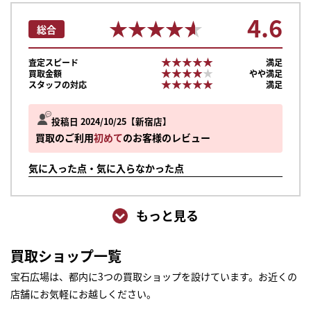
4.6
★★★★★
★★★★★
総合
★★★★★
★★★★★
査定スピード
満足
★★★★★
★★★★★
買取金額
やや満足
★★★★★
★★★★★
スタッフの対応
満足
投稿日 2024/10/25
新宿店
買取のご利用
初めて
のお客様のレビュー
気に入った点・気に入らなかった点
もっと見る
買取ショップ一覧
宝石広場は、都内に3つの買取ショップを設けています。お近くの
店舗にお気軽にお越しください。