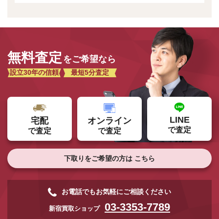
無料査定
をご希望なら
設立30年の信頼
最短5分査定
LINE
オンライン
宅配
で査定
で査定
で査定
下取りをご希望の方は
こちら
お電話でもお気軽にご相談ください
03-3353-7789
新宿買取ショップ