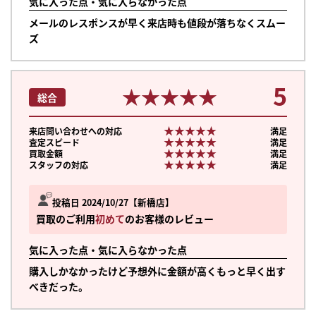
気に入った点・気に入らなかった点
メールのレスポンスが早く来店時も値段が落ちなくスムー
ズ
5
★★★★★
★★★★★
総合
★★★★★
★★★★★
来店問い合わせへの対応
満足
★★★★★
★★★★★
査定スピード
満足
★★★★★
★★★★★
買取金額
満足
★★★★★
★★★★★
スタッフの対応
満足
投稿日 2024/10/27
新橋店
買取のご利用
初めて
のお客様のレビュー
気に入った点・気に入らなかった点
購入しかなかったけど予想外に金額が高くもっと早く出す
べきだった。