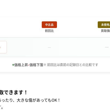
中古品
未使用
前回比
買取価
－
0
－
+
-
価格上昇
価格下落
※ 前回比は直前の記録日との比較です
取できます！
ったり、大きな傷があってもOK！
｡