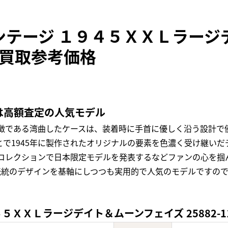
ンテージ １９４５ＸＸＬラージ
6Bの買取参考価格
5は高額査定の人気モデル
特徴である湾曲したケースは、装着時に手首に優しく沿う設計で
で1945年に製作されたオリジナルの要素を色濃く受け継い
」コレクションで日本限定モデルを発表するなどファンの心を
、伝統のデザインを基軸にしつつも実用的で人気のモデルですの
ＸＸＬラージデイト＆ムーンフェイズ 25882-11-