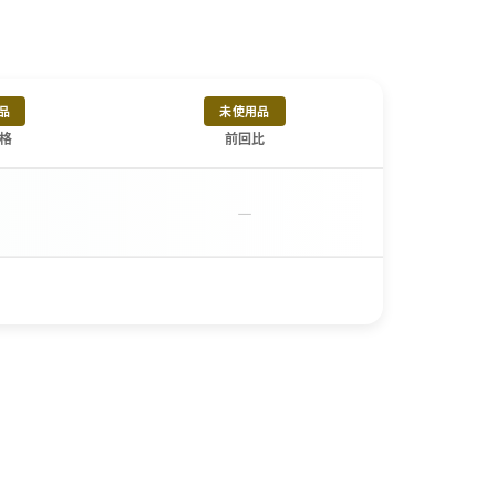
品
未使用品
格
前回比
－