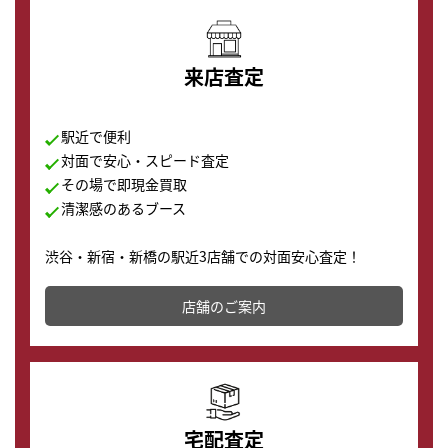
来店査定
駅近で便利
対面で安心・スピード査定
その場で即現金買取
清潔感のあるブース
渋谷・新宿・新橋の駅近3店舗での対面安心査定！
その場で現金買取致します。渋谷本店では、時計販売の
店舗を併設しており、下取りに出してお得に新しい時計
店舗のご案内
の購入もできます♪
宅配査定