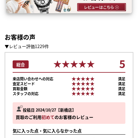
お客様の声
▼レビュー評価1229件
5
★★★★★
★★★★★
総合
★★★★★
★★★★★
来店問い合わせへの対応
満足
★★★★★
★★★★★
査定スピード
満足
★★★★★
★★★★★
買取金額
満足
★★★★★
★★★★★
スタッフの対応
満足
投稿日 2024/10/27
新橋店
買取のご利用
初めて
のお客様のレビュー
気に入った点・気に入らなかった点