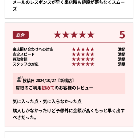
メールのレスポンスが早く来店時も値段が落ちなくスムー
ズ
5
★★★★★
★★★★★
総合
★★★★★
★★★★★
来店問い合わせへの対応
満足
★★★★★
★★★★★
査定スピード
満足
★★★★★
★★★★★
買取金額
満足
★★★★★
★★★★★
スタッフの対応
満足
投稿日 2024/10/27
新橋店
買取のご利用
初めて
のお客様のレビュー
気に入った点・気に入らなかった点
購入しかなかったけど予想外に金額が高くもっと早く出す
べきだった。