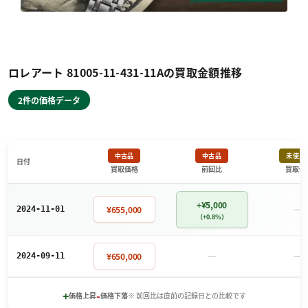
ロレアート 81005-11-431-11Aの買取金額推移
2件の価格データ
中古品
中古品
未使用
日付
買取価格
前回比
買取価
+¥5,000
－
¥655,000
2024-11-01
（+0.8%）
－
－
¥650,000
2024-09-11
+
-
価格上昇
価格下落
※ 前回比は直前の記録日との比較です