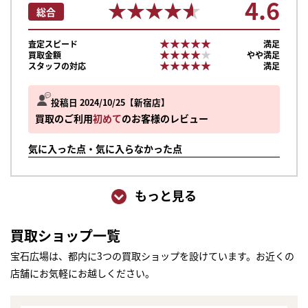
4.6
★★★★★
★★★★★
総合
★★★★★
★★★★★
査定スピード
満足
★★★★★
★★★★★
買取金額
やや満足
★★★★★
★★★★★
スタッフの対応
満足
投稿日 2024/10/25
新宿店
買取のご利用
初めて
のお客様のレビュー
気に入った点・気に入らなかった点
もっと見る
買取ショップ一覧
宝石広場は、都内に3つの買取ショップを設けています。お近くの
店舗にお気軽にお越しください。