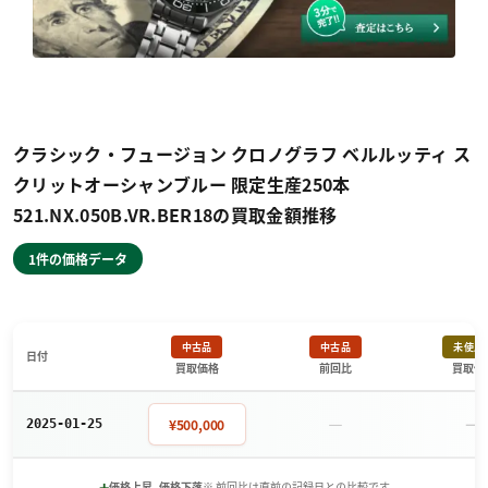
クラシック・フュージョン クロノグラフ ベルルッティ ス
クリットオーシャンブルー 限定生産250本
521.NX.050B.VR.BER18の買取金額推移
1件の価格データ
中古品
中古品
未使用
日付
買取価格
前回比
買取価
－
－
¥500,000
2025-01-25
+
-
価格上昇
価格下落
※ 前回比は直前の記録日との比較です