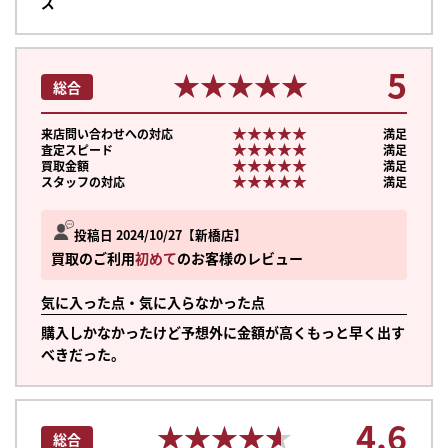
ズ
5
★★★★★
★★★★★
総合
★★★★★
★★★★★
来店問い合わせへの対応
満足
★★★★★
★★★★★
査定スピード
満足
★★★★★
★★★★★
買取金額
満足
★★★★★
★★★★★
スタッフの対応
満足
投稿日 2024/10/27
新橋店
買取のご利用
初めて
のお客様のレビュー
気に入った点・気に入らなかった点
購入しかなかったけど予想外に金額が高くもっと早く出す
べきだった。
まずは
かんたん30秒でお試し査定
4.6
★★★★★
★★★★★
総合