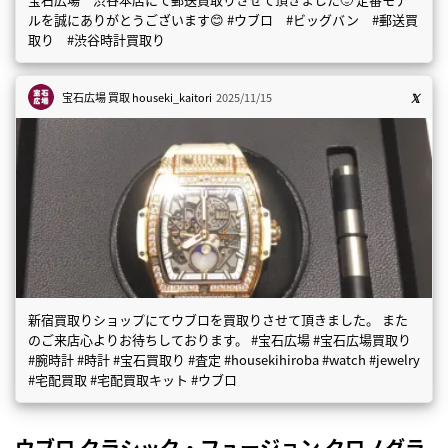
ルを誠にありがとうございます😊 #ウブロ #ビッグバン #郵送買
取り #渋谷時計買取り
宝石広場 買取
houseki_kaitori
2025/11/15
新宿買取りショップにてウブロを買取りさせて頂きました。 また
のご来店心よりお待ちしております。 #宝石広場 #宝石広場買取り
#腕時計 #時計 #宝石買取り #査定 #housekihiroba #watch #jewelry
#宅配買取 #宅配買取キット #ウブロ
ウブロ クラシック・フュージョン クロノグラ