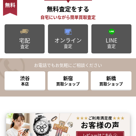
無料査定
をする
オンライン
LINE
宅配
査定
査定
査定
お電話でもお気軽にご相談ください
渋谷
新宿
新橋
本店
買取ショップ
買取ショップ