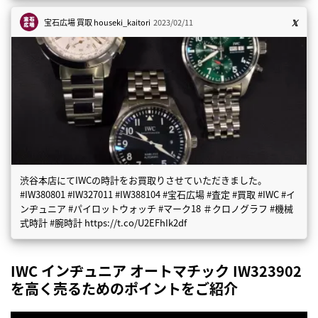
宝石広場 買取
houseki_kaitori
2023/02/11
渋谷本店にてIWCの時計をお買取りさせていただきました。
#IW380801 #IW327011 #IW388104 #宝石広場 #査定 #買取 #IWC #イ
ンヂュニア #パイロットウォッチ #マーク18 ＃クロノグラフ #機械
式時計 #腕時計 https://t.co/U2EFhIk2df
IWC インヂュニア オートマチック IW323902
を高く売るためのポイントをご紹介