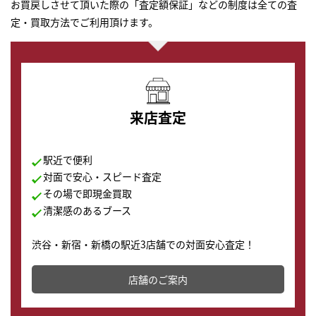
お買戻しさせて頂いた際の「査定額保証」などの制度は全ての査
定・買取方法でご利用頂けます。
来店査定
駅近で便利
対面で安心・スピード査定
その場で即現金買取
清潔感のあるブース
渋谷・新宿・新橋の駅近3店舗での対面安心査定！
その場で現金買取致します。渋谷本店では、時計販売の
店舗を併設しており、下取りに出してお得に新しい時計
店舗のご案内
の購入もできます♪