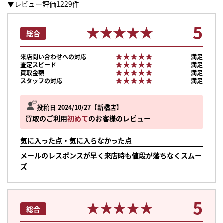
▼レビュー評価1229件
5
★★★★★
★★★★★
総合
★★★★★
★★★★★
来店問い合わせへの対応
満足
★★★★★
★★★★★
査定スピード
満足
★★★★★
★★★★★
買取金額
満足
★★★★★
★★★★★
スタッフの対応
満足
投稿日 2024/10/27
新橋店
買取のご利用
初めて
のお客様のレビュー
気に入った点・気に入らなかった点
メールのレスポンスが早く来店時も値段が落ちなくスムー
ズ
まずは
5
★★★★★
★★★★★
総合
かんたん30秒でお試し査定