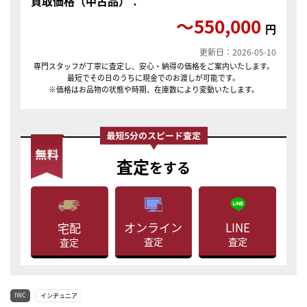
買取価格（中古品）：
〜550,000
円
更新日：2026-05-10
専門スタッフが丁寧に査定し、安心・納得の価格をご案内いたします。
最短でその日のうちに現金でのお渡しが可能です。
※価格はお品物の状態や時期、在庫数により変動いたします。
査定
をする
LINE
オンライン
宅配
査定
査定
査定
IWC
インヂュニア