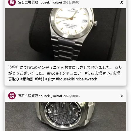
宝石広場 買取
houseki_kaitori
2023/10/03
渋谷店にてIWCのインヂュニアをお買戻しさせて頂きました。 あり
がとうございました。 #iwc #インヂュニア #宝石広場 #宝石広場
買取り #腕時計 #時計 #査定 #housekihiroba #watch
宝石広場 買取
houseki_kaitori
2023/08/06