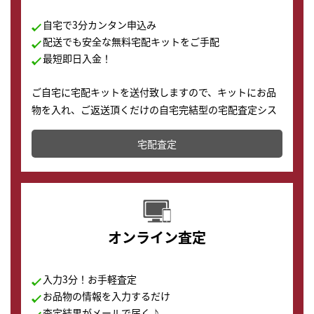
自宅で3分カンタン申込み
配送でも安全な無料宅配キットをご手配
最短即日入金！
ご自宅に宅配キットを送付致しますので、キットにお品
物を入れ、ご返送頂くだけの自宅完結型の宅配査定シス
テムです。
宅配査定
配送でも簡単&安全に査定・買取に出すことが可能で
す。
オンライン査定
入力3分！お手軽査定
お品物の情報を入力するだけ
査定結果がメールで届く♪