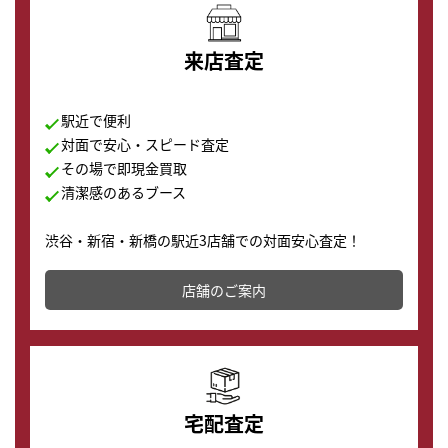
来店査定
駅近で便利
対面で安心・スピード査定
その場で即現金買取
清潔感のあるブース
渋谷・新宿・新橋の駅近3店舗での対面安心査定！
その場で現金買取致します。渋谷本店では、時計販売の
店舗を併設しており、下取りに出してお得に新しい時計
店舗のご案内
の購入もできます♪
宅配査定