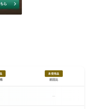
品
未使用品
格
前回比
－