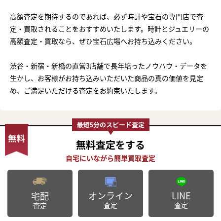
高額査定を期待するのであれば、必ず時計や宝石の専門店で査
定・買取されることをおすすめいたします。時計とジュエリーの
高額査定・買取なら、ぜひ宝石広場へお持ち込みください。
渋谷・新宿・新橋の直営3店舗で長年培ったノウハウ・データを
生かし、お客様がお持ち込みいただいた商品の真の価値を見定
め、ご満足いただける査定をお約束いたします。
無料査定
をする
オンライン
LINE
宅配
まずは
査定
査定
査定
かんたん30秒でお試し査定