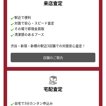
来店査定
駅近で便利
対面で安心・スピード査定
その場で即現金買取
清潔感のあるブース
渋谷・新宿・新橋の駅近3店舗での対面安心査定！
その場で現金買取致します。渋谷本店では、時計販売の
店舗を併設しており、下取りに出してお得に新しい時計
店舗のご案内
の購入もできます♪
宅配査定
自宅で3分カンタン申込み