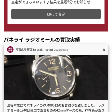
査定ができちゃいます♪結果を最短5分でお知らせ！
どこからでもすぐに査定金額を知ることが出来ます。
LINEで査定
パネライ ラジオミールの買取実績
宝石広場 買取
houseki_kaitori
2026/02/16
渋谷本店にてパネライのPAM00512のお買取りを致しました。 ラジ
オミール1940は薄型であるものの42mmケースの為，存在感があり