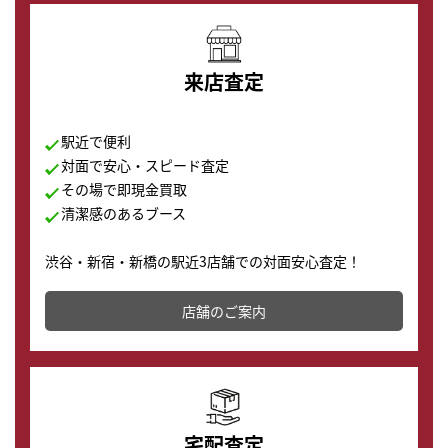
来店査定
駅近で便利
対面で安心・スピード査定
その場で即現金買取
清潔感のあるブース
渋谷・新宿・新橋の駅近3店舗での対面安心査定！
その場で現金買取致します。渋谷本店では、時計販売の
店舗を併設しており、下取りに出してお得に新しい時計
店舗のご案内
の購入もできます♪
宅配査定