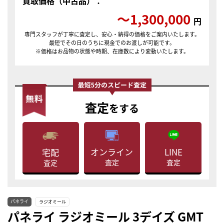
買取価格（中古品）：
〜1,300,000
円
専門スタッフが丁寧に査定し、安心・納得の価格をご案内いたします。
最短でその日のうちに現金でのお渡しが可能です。
※価格はお品物の状態や時期、在庫数により変動いたします。
査定
をする
LINE
オンライン
宅配
査定
査定
査定
パネライ
ラジオミール
パネライ ラジオミール 3デイズ GMT