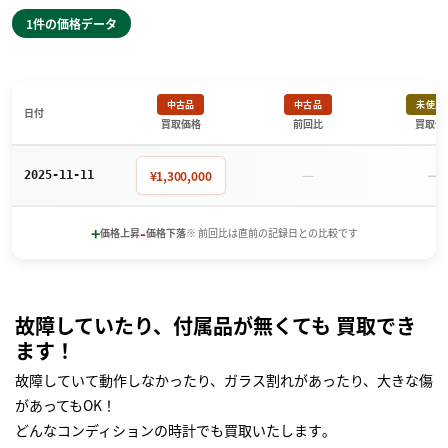
1件の価格データ
中古品
中古品
未使用
日付
買取価格
前回比
買取価
－
－
¥1,300,000
2025-11-11
+
-
価格上昇
価格下落
※ 前回比は直前の記録日との比較です
故障していたり、付属品が無くても 買取でき
ます！
故障していて動作しなかったり、ガラス割れがあったり、大きな傷
があってもOK！
どんなコンディションの時計でも買取いたします｡