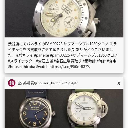
渋谷店にてパネライのPAM00225 サブマーシブル1950クロノ スラ
イテックをお買取りさせて頂きました♫ ありがとうございまし
た。 #パネライ #panerai #pam00225 #サブマーシブル1950クロノ
#スライテック #宝石広場 #宝石広場買取り #腕時計 #時計 #査定
#housekihiroba #watch https://t.co/P50nrR37Yz
宝石広場 買取
houseki_kaitori
2023/04/07