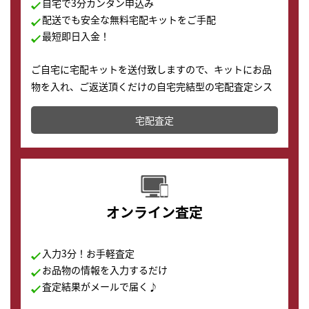
自宅で3分カンタン申込み
配送でも安全な無料宅配キットをご手配
最短即日入金！
ご自宅に宅配キットを送付致しますので、キットにお品
物を入れ、ご返送頂くだけの自宅完結型の宅配査定シス
テムです。
宅配査定
配送でも簡単&安全に査定・買取に出すことが可能で
す。
オンライン査定
入力3分！お手軽査定
お品物の情報を入力するだけ
査定結果がメールで届く♪