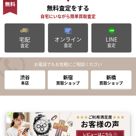
無料査定
をする
オンライン
LINE
宅配
査定
査定
査定
お電話でもお気軽にご相談ください
渋谷
新宿
新橋
本店
買取ショップ
買取ショップ