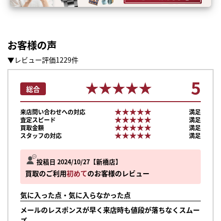
お客様の声
▼レビュー評価1229件
5
★★★★★
★★★★★
総合
★★★★★
★★★★★
来店問い合わせへの対応
満足
★★★★★
★★★★★
査定スピード
満足
★★★★★
★★★★★
買取金額
満足
★★★★★
★★★★★
スタッフの対応
満足
投稿日 2024/10/27
新橋店
買取のご利用
初めて
のお客様のレビュー
気に入った点・気に入らなかった点
メールのレスポンスが早く来店時も値段が落ちなくスムー
ズ