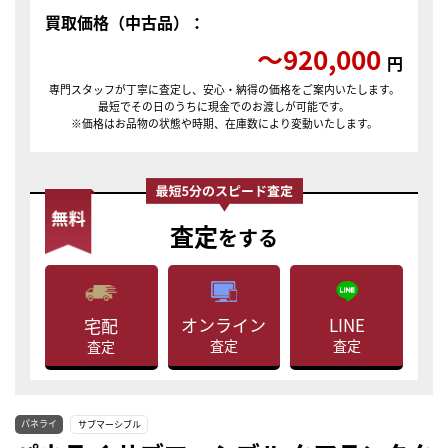
買取価格（中古品）：
〜920,000
円
専門スタッフが丁寧に査定し、安心・納得の価格をご案内いたします。
最短でその日のうちに現金でのお渡しが可能です。
※価格はお品物の状態や時期、在庫数により変動いたします。
査定
をする
LINE
オンライン
宅配
査定
査定
査定
パネライ
サブマーシブル