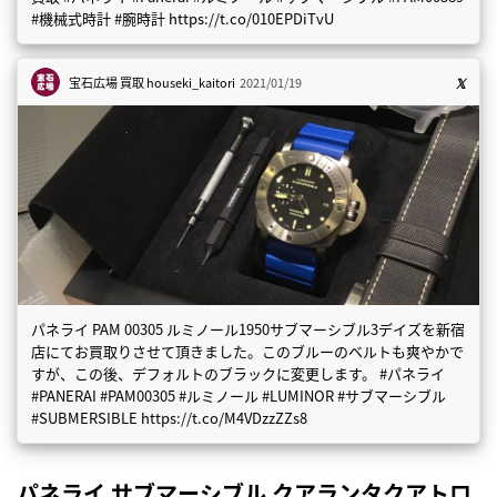
#機械式時計 #腕時計 https://t.co/010EPDiTvU
宝石広場 買取
houseki_kaitori
2021/01/19
パネライ PAM 00305 ルミノール1950サブマーシブル3デイズを新宿
店にてお買取りさせて頂きました。このブルーのベルトも爽やかで
すが、この後、デフォルトのブラックに変更します。 #パネライ
#PANERAI #PAM00305 #ルミノール #LUMINOR #サブマーシブル
#SUBMERSIBLE https://t.co/M4VDzzZZs8
パネライ サブマーシブル クアランタクアトロ