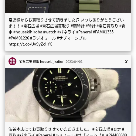
常連様からお買取りさせて頂きました♫ いつもありがとうござい
ます！ #宝石広場 #宝石広場買取り #腕時計 #時計 #宝石買取り #査
定 #housekihiroba #watch #パネライ #Panerai #PAM01335
#PAM01226 #ラジオミール #サブマーシブル
https://t.co/UvSyZclIYG
宝石広場 買取
houseki_kaitori
2023/04/01
渋谷本店にてお買取りさせていただきました。 #宝石広場 #査定 #
買取 #パネライ #Panerai #ルミノール #サブマーシブル #PAM00389