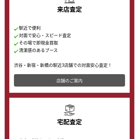
来店査定
駅近で便利
対面で安心・スピード査定
その場で即現金買取
清潔感のあるブース
渋谷・新宿・新橋の駅近3店舗での対面安心査定！
その場で現金買取致します。渋谷本店では、時計販売の
店舗を併設しており、下取りに出してお得に新しい時計
店舗のご案内
の購入もできます♪
宅配査定