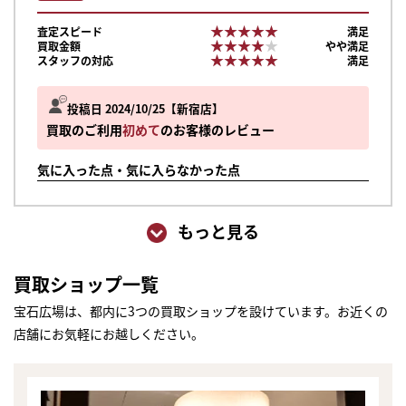
★★★★★
★★★★★
査定スピード
満足
★★★★★
★★★★★
買取金額
やや満足
★★★★★
★★★★★
スタッフの対応
満足
投稿日 2024/10/25
新宿店
買取のご利用
初めて
のお客様のレビュー
気に入った点・気に入らなかった点
もっと見る
買取ショップ一覧
宝石広場は、都内に3つの買取ショップを設けています。お近くの
店舗にお気軽にお越しください。
まずは
かんたん30秒でお試し査定