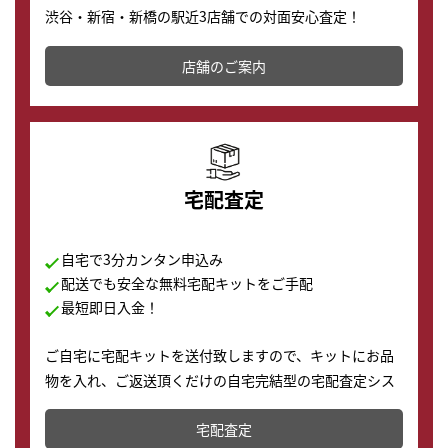
渋谷・新宿・新橋の駅近3店舗での対面安心査定！
その場で現金買取致します。渋谷本店では、時計販売の
店舗を併設しており、下取りに出してお得に新しい時計
店舗のご案内
の購入もできます♪
宅配査定
自宅で3分カンタン申込み
配送でも安全な無料宅配キットをご手配
最短即日入金！
ご自宅に宅配キットを送付致しますので、キットにお品
物を入れ、ご返送頂くだけの自宅完結型の宅配査定シス
テムです。
宅配査定
配送でも簡単&安全に査定・買取に出すことが可能で