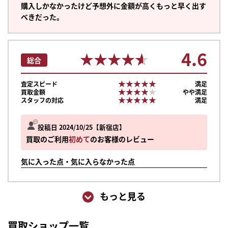
購入しかなかったけど予想外に金額が高くもっと早く出す
べきだった。
4.6
★★★★★
★★★★★
総合
★★★★★
★★★★★
査定スピード
満足
★★★★★
★★★★★
買取金額
やや満足
★★★★★
★★★★★
スタッフの対応
満足
投稿日 2024/10/25
新宿店
買取のご利用
初めて
のお客様のレビュー
気に入った点・気に入らなかった点
もっと見る
買取ショップ一覧