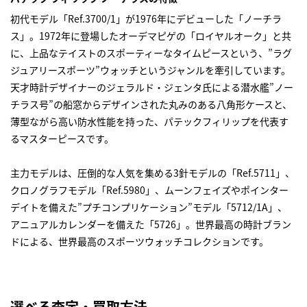
初代モデル「Ref.3700/1」が1976年にデビューした「ノーチラ
ス」。1972年に登場したオーデマピゲの「ロイヤルオーク」と共
に、上品なテイストのスポーティーなタイムピースという、”ラグ
ジュアリースポーツ”ウォッチというジャンルを牽引しています。
天才時計デザイナーのジェラルド・ジェンタ氏による潜水艦”ノー
チラス号”の船窓からデザインされた丸みのある八角形ケースと、
薄型ながら高い防水性能を持った、パテックフィリップを代表す
るマスターピースです。
主力モデルは、圧倒的な人気を集める3針モデルの「Ref.5711」、
クロノグラフモデル「Ref.5980」、ムーンフェイズやポインター
デイトを備えた”プチコンプリケーション”モデル「5712/1A」、
アニュアルカレンダーを備えた「5726」。世界最高の時計ブラン
ドによる、世界最高のスポーツウォッチコレクションです。
選べる査定・買取方法