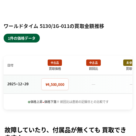
ワールドタイム 5130/1G-011の買取金額推移
1件の価格データ
中古品
中古品
未使用
日付
買取価格
前回比
買取価
－
－
¥4,500,000
2025-12-20
+
-
価格上昇
価格下落
※ 前回比は直前の記録日との比較です
故障していたり、付属品が無くても 買取でき