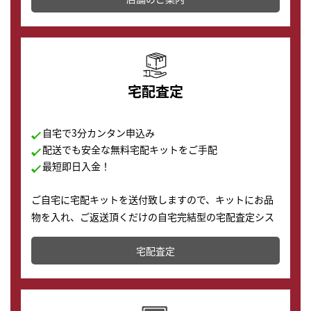
の購入もできます♪
宅配査定
自宅で3分カンタン申込み
配送でも安全な無料宅配キットをご手配
最短即日入金！
ご自宅に宅配キットを送付致しますので、キットにお品
物を入れ、ご返送頂くだけの自宅完結型の宅配査定シス
テムです。
宅配査定
配送でも簡単&安全に査定・買取に出すことが可能で
す。