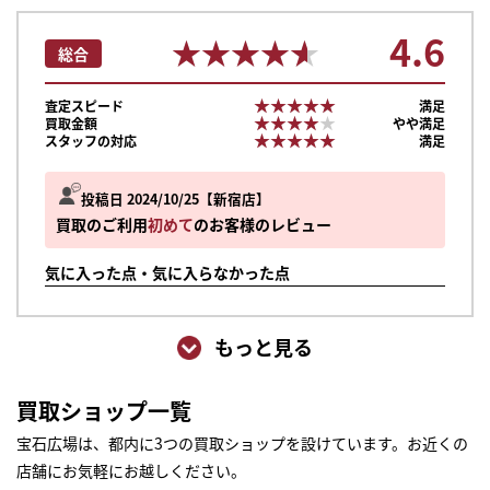
4.6
★★★★★
★★★★★
総合
★★★★★
★★★★★
査定スピード
満足
★★★★★
★★★★★
買取金額
やや満足
★★★★★
★★★★★
スタッフの対応
満足
投稿日 2024/10/25
新宿店
買取のご利用
初めて
のお客様のレビュー
気に入った点・気に入らなかった点
もっと見る
買取ショップ一覧
宝石広場は、都内に3つの買取ショップを設けています。お近くの
店舗にお気軽にお越しください。