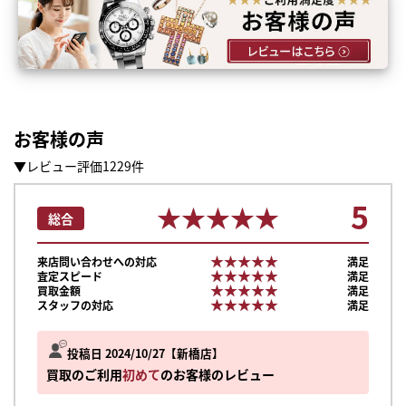
お客様の声
▼レビュー評価1229件
5
★★★★★
★★★★★
総合
★★★★★
★★★★★
来店問い合わせへの対応
満足
★★★★★
★★★★★
査定スピード
満足
★★★★★
★★★★★
買取金額
満足
★★★★★
★★★★★
スタッフの対応
満足
投稿日 2024/10/27
新橋店
買取のご利用
初めて
のお客様のレビュー