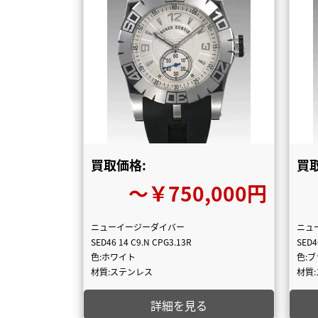
買取価格:
買
〜￥750,000円
ニューイージーダイバー
ニュ
SED46 14 C9.N CPG3.13R
SED4
色:ホワイト
色:
材質:ステンレス
材質
詳細を見る