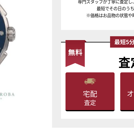
専門スタッフが丁寧に査定し
最短でその日のう
※価格はお品物の状態や
査
オ
宅配
査定