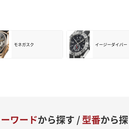
モネガスク
イージーダイバー
キーワード
から探す /
型番
から探