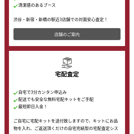
清潔感のあるブース
渋谷・新宿・新橋の駅近3店舗での対面安心査定！
その場で現金買取致します。渋谷本店では、時計販売の
店舗を併設しており、下取りに出してお得に新しい時計
店舗のご案内
の購入もできます♪
宅配査定
自宅で3分カンタン申込み
配送でも安全な無料宅配キットをご手配
最短即日入金！
ご自宅に宅配キットを送付致しますので、キットにお品
物を入れ、ご返送頂くだけの自宅完結型の宅配査定シス