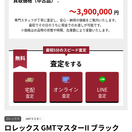
買取価格（中古品）：
〜3,900,000
円
専門スタッフが丁寧に査定し、安心・納得の価格をご案内いたします。
最短でその日のうちに現金でのお渡しが可能です。
※価格はお品物の状態や時期、在庫数により変動いたします。
査定
をする
LINE
オンライン
宅配
査定
査定
査定
ロレックス
GMTマスター
ロレックス GMTマスターII ブラック