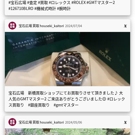
#宝石広場 #査定 #買取 #ロレックス #ROLEX #GMTマスター2
#126710BLRO #機械式時計 #腕時計
宝石広場 買取
houseki_kaitori
2024/07/04
宝石広場 新橋買取ショップにてお買取りさせて頂きました♪ 大
人気のGMTマスター2 ご来店ありがとうございました😊 #ロレック
ス買取り #銀座買取り #gmtマスター
宝石広場 買取
houseki_kaitori
2024/05/06