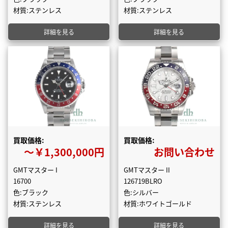
材質:ステンレス
材質:ステンレス
詳細を見る
詳細を見る
買取価格:
買取価格:
〜￥1,300,000円
お問い合わせ
GMTマスター I
GMTマスター II
16700
126719BLRO
色:ブラック
色:シルバー
材質:ステンレス
材質:ホワイトゴールド
詳細を見る
詳細を見る