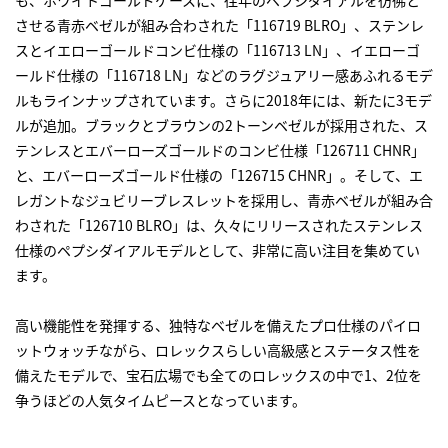
も、ホワイトゴールドケースに、往年のペプシダイアルを彷彿と
させる青赤ベゼルが組み合わされた「116719 BLRO」、ステンレ
スとイエローゴールドコンビ仕様の「116713 LN」、イエローゴ
ールド仕様の「116718 LN」などのラグジュアリー感あふれるモデ
ルもラインナップされています。さらに2018年には、新たに3モデ
ルが追加。ブラックとブラウンの2トーンベゼルが採用された、ス
テンレスとエバーローズゴールドのコンビ仕様「126711 CHNR」
と、エバーローズゴールド仕様の「126715 CHNR」。そして、エ
レガントなジュビリーブレスレットを採用し、青赤ベゼルが組み合
わされた「126710 BLRO」は、久々にリリースされたステンレス
仕様のペプシダイアルモデルとして、非常に高い注目を集めてい
ます。
高い機能性を発揮する、独特なベゼルを備えたプロ仕様のパイロ
ットウォッチながら、
ロレックス
らしい高級感とステータス性を
備えたモデルで、宝石広場でも全ての
ロレックス
の中で1、2位を
争うほどの人気タイムピースとなっています。