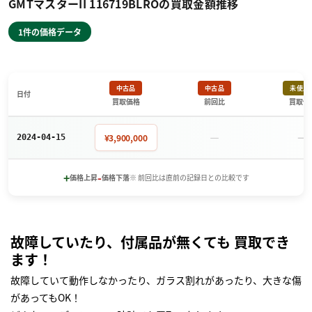
GMTマスターII 116719BLROの買取金額推移
1件の価格データ
中古品
中古品
未使用
日付
買取価格
前回比
買取価
－
－
¥3,900,000
2024-04-15
+
-
価格上昇
価格下落
※ 前回比は直前の記録日との比較です
故障していたり、付属品が無くても 買取でき
ます！
故障していて動作しなかったり、ガラス割れがあったり、大きな傷
があってもOK！