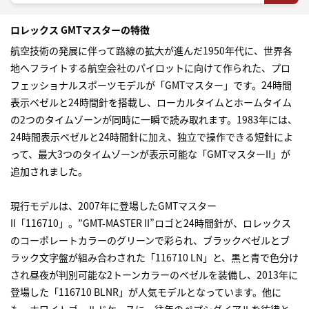
ロレックス GMTマスターの特徴
航空技術の発展に伴って路線の拡大が進んだ1950年代に、世界各
地へフライトする航空会社のパイロットに向けて作られた、プロ
フェッショナルスポーツモデルが「GMTマスター」です。24時間
表示ベゼルと24時間針を搭載し、ローカルタイムとホームタイム
の2つのタイムゾーンが同時に一瞬で読み取れます。1983年には、
24時間表示ベゼルと24時間針に加え、独立で操作できる短針によ
って、最大3つのタイムゾーンが表示可能な「GMTマスターII」が
追加されました。
現行モデルは、2007年に登場したGMTマスター
II「116710」。”GMT-MASTER II”ロゴと24時間針が、
ロレックス
のコーポレートカラーのグリーンで彩られ、ブラックベゼルとブ
ラック文字盤が組み合わされた「116710 LN」と、黒と青で色分け
され昼夜が判別可能な2トーンカラーのベゼルを装備し、2013年に
登場した「116710 BLNR」が人気モデルとなっています。他に