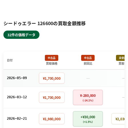
シードゥエラー 126600の買取金額推移
32件の価格データ
中古品
中古品
未使用
日付
買取価格
前回比
買取価
－
－
¥1,700,000
2026-05-09
¥-280,000
－
¥1,700,000
2026-03-12
（-14.1%）
+¥30,000
¥1,980,000
¥2,030,
2026-02-21
（+1.5%）