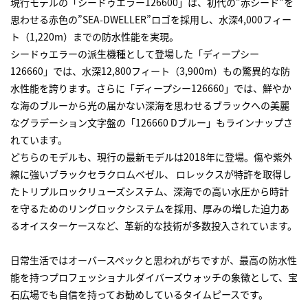
現行モデルの「シードゥエラー126600」は、初代の”赤シード”を
思わせる赤色の”SEA-DWELLER”ロゴを採用し、水深4,000フィー
ト（1,220m）までの防水性能を実現。
シードゥエラーの派生機種として登場した「ディープシー
126660」では、水深12,800フィート（3,900m）もの驚異的な防
水性能を誇ります。さらに「ディープシー126660」では、鮮やか
な海のブルーから光の届かない深海を思わせるブラックへの美麗
なグラデーション文字盤の「126660 Dブルー」もラインナップさ
れています。
どちらのモデルも、現行の最新モデルは2018年に登場。傷や紫外
線に強いブラックセラクロムベゼル、 ロレックスが特許を取得し
たトリプルロックリューズシステム、深海での高い水圧から時計
を守るためのリングロックシステムを採用、厚みの増した迫力あ
るオイスターケースなど、革新的な技術が多数投入されています。
日常生活ではオーバースペックと思われがちですが、最高の防水性
能を持つプロフェッショナルダイバーズウォッチの象徴として、宝
石広場でも自信を持ってお勧めしているタイムピースです。