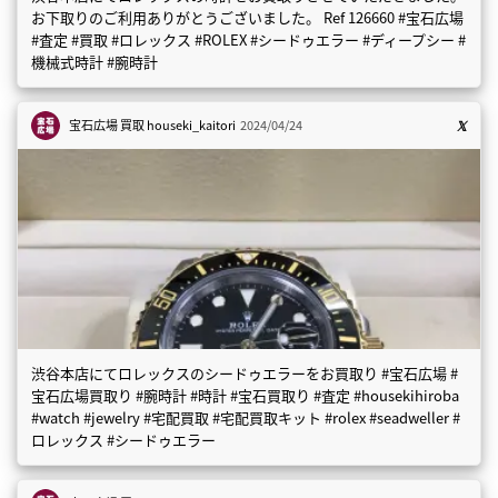
お下取りのご利用ありがとうございました。 Ref 126660 #宝石広場
#査定 #買取 #ロレックス #ROLEX #シードゥエラー #ディープシー #
機械式時計 #腕時計
宝石広場 買取
houseki_kaitori
2024/04/24
渋谷本店にてロレックスのシードゥエラーをお買取り #宝石広場 #
宝石広場買取り #腕時計 #時計 #宝石買取り #査定 #housekihiroba
#watch #jewelry #宅配買取 #宅配買取キット #rolex #seadweller #
ロレックス #シードゥエラー