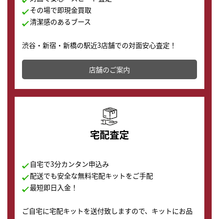
その場で即現金買取
清潔感のあるブース
渋谷・新宿・新橋の駅近3店舗での対面安心査定！
その場で現金買取致します。渋谷本店では、時計販売の
店舗を併設しており、下取りに出してお得に新しい時計
店舗のご案内
の購入もできます♪
宅配査定
自宅で3分カンタン申込み
配送でも安全な無料宅配キットをご手配
最短即日入金！
ご自宅に宅配キットを送付致しますので、キットにお品