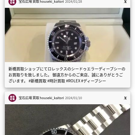
宝石広場 買取
houseki_kaitori
2024/01/28
新橋買取ショップにてロレックスのシードゥエラーディープシーの
お買取りを致しました。 御遠方からのご来店、誠にありがとうご
ざいます。 #新橋買取 #時計買取 #ROLEX #ディープシー
宝石広場 買取
houseki_kaitori
2024/01/10