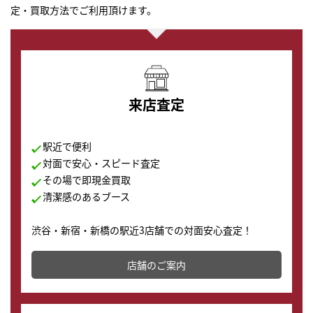
定・買取方法でご利用頂けます。
来店査定
駅近で便利
対面で安心・スピード査定
その場で即現金買取
清潔感のあるブース
渋谷・新宿・新橋の駅近3店舗での対面安心査定！
その場で現金買取致します。渋谷本店では、時計販売の
店舗を併設しており、下取りに出してお得に新しい時計
店舗のご案内
の購入もできます♪