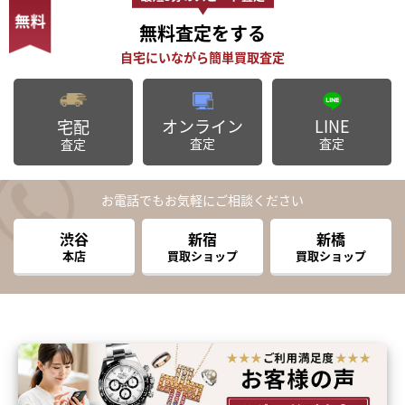
無料査定
をする
オンライン
LINE
宅配
査定
査定
査定
お電話でもお気軽にご相談ください
渋谷
新宿
新橋
本店
買取ショップ
買取ショップ
まずは
かんたん30秒でお試し査定