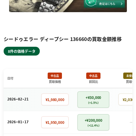
シードゥエラー ディープシー 136660の買取金額推移
8件の価格データ
中古品
中古品
未使用
日付
買取価格
前回比
買取価
+¥30,000
¥1,980,000
¥2,030,
2026-02-21
（+1.5%）
+¥200,000
－
¥1,950,000
2026-01-17
（+11.4%）