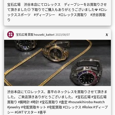
宝石広場 渋谷本店にてロレックス ディープシーをお買取りさせ
て頂きました🙂 下取りでご購入もありがとうございました💎 #ロレ
ックススポーツ #ディープシー #ロレックス買取り #渋谷買取
り
宝石広場 買取
houseki_kaitori
2023/08/07
渋谷本店にてロレックス、喜平のネックレスを買取りさせて頂きま
した。 ご来店頂きありがとうございました。 #宝石広場 #宝石広場
買取り #腕時計 #時計 #宝石買取り #査定 #housekihiroba #watch
#jewelry #宅配買取キット #宅配買取 #ロレックス #Rolex #ディープ
シー #GMTマスター #喜平