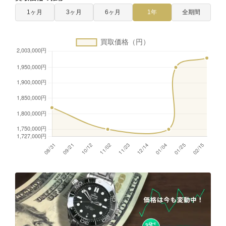
1ヶ月
3ヶ月
6ヶ月
1年
全期間