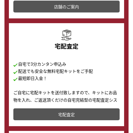
店舗を併設しており、下取りに出してお得に新しい時計
店舗のご案内
の購入もできます♪
宅配査定
自宅で3分カンタン申込み
配送でも安全な無料宅配キットをご手配
最短即日入金！
ご自宅に宅配キットを送付致しますので、キットにお品
物を入れ、ご返送頂くだけの自宅完結型の宅配査定シス
テムです。
宅配査定
配送でも簡単&安全に査定・買取に出すことが可能で
す。