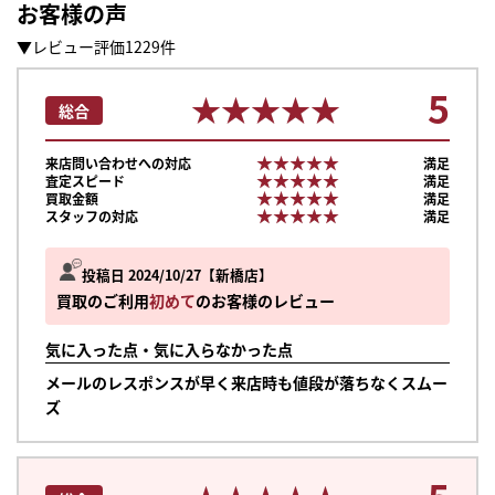
お客様の声
▼レビュー評価1229件
5
★★★★★
★★★★★
総合
★★★★★
★★★★★
来店問い合わせへの対応
満足
★★★★★
★★★★★
査定スピード
満足
★★★★★
★★★★★
買取金額
満足
★★★★★
★★★★★
スタッフの対応
満足
投稿日 2024/10/27
新橋店
買取のご利用
初めて
のお客様のレビュー
気に入った点・気に入らなかった点
メールのレスポンスが早く来店時も値段が落ちなくスムー
ズ