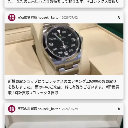
た。 またのご来店心よりお待ちしております。 #ロレックス買取り
宝石広場 買取
houseki_kaitori
2026/07/02
新橋買取ショップにてロレックスのエアキング126900のお買取り
を致しました。 雨の中のご来店、誠に有難うございます。 #新橋買
取 #時計買取 #ロレックス買取
宝石広場 買取
houseki_kaitori
2026/06/29