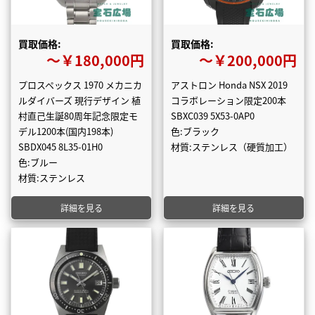
買取価格:
買取価格:
〜￥180,000円
〜￥200,000円
プロスペックス 1970 メカニカ
アストロン Honda NSX 2019
ルダイバーズ 現行デザイン 植
コラボレーション限定200本
村直己生誕80周年記念限定モ
SBXC039 5X53-0AP0
デル1200本(国内198本)
色:ブラック
SBDX045 8L35-01H0
材質:ステンレス（硬質加工）
色:ブルー
材質:ステンレス
詳細を見る
詳細を見る