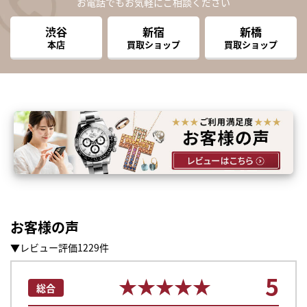
お電話でもお気軽にご相談ください
渋谷
新宿
新橋
本店
買取ショップ
買取ショップ
お客様の声
▼レビュー評価1229件
5
★★★★★
★★★★★
総合