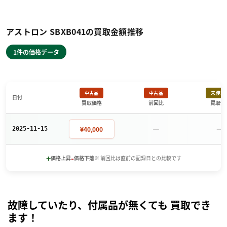
アストロン SBXB041の買取金額推移
1件の価格データ
中古品
中古品
未使用
日付
買取価格
前回比
買取価
－
－
¥40,000
2025-11-15
+
-
価格上昇
価格下落
※ 前回比は直前の記録日との比較です
故障していたり、付属品が無くても 買取でき
ます！