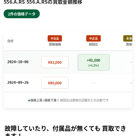
556.A.RS 556.A.RSの買取金額推移
2件の価格データ
中古品
中古品
未使用
日付
買取価格
前回比
買取価
+¥1,000
－
¥81,000
2024-10-06
（+1.2%）
－
－
¥80,000
2024-09-26
+
-
価格上昇
価格下落
※ 前回比は直前の記録日との比較です
故障していたり、付属品が無くても 買取でき
ます！