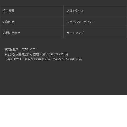
会社概要
店舗アクセス
お知らせ
プライバシーポリシー
お問い合わせ
サイトマップ
株式会社ユーズカンパニー
東京都公安委員会許可 古物商 第303319202255号
※当WEBサイト掲載写真の無断転載・外部リンクを禁じます。