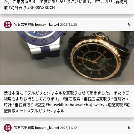
た。 ご来店頂きまして誠にありがとうございます。 #ブルガリ #新橋買
取 #時計買取 #BB38WSSDCH
宝石広場 買取
houseki_kaitori
2025/11/28
渋谷本店にてブルガリとシャネルを買取りさせて頂きました。 またのご
利用心よりお待ちしております。 #宝石広場 #宝石広場買取り #腕時計 #
時計 #宝石買取り #査定 #housekihiroba #watch #jewelry #宅配買取 #宅
配買取キット #ブルガリ #シャネル
宝石広場 買取
houseki_kaitori
2025/11/12