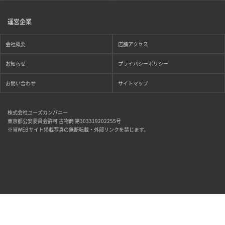
運営企業
会社概要
店舗アクセス
お知らせ
プライバシーポリシー
お問い合わせ
サイトマップ
株式会社ユーズカンパニー
東京都公安委員会許可 古物商 第303319202255号
※当WEBサイト掲載写真の無断転載・外部リンクを禁じます。