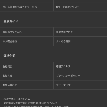
宝石広場 時計修理センター 渋谷
Uターン買取について
買取ガイド
買取のコツと流れ
買取情報ブログ
本人確認書類
よくある質問
運営企業
会社概要
店舗アクセス
お知らせ
プライバシーポリシー
お問い合わせ
サイトマップ
株式会社ユーズカンパニー
東京都公安委員会許可 古物商 第303319202255号
※当WEBサイト掲載写真の無断転載・外部リンクを禁じます。