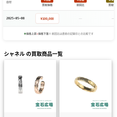
日付
買取価格
前回比
買取価
－
－
¥100,000
2025-05-08
+
-
価格上昇
価格下落
※ 前回比は直前の記録日との比較です
シャネル の買取商品一覧