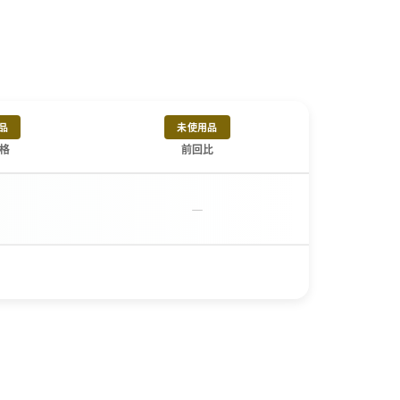
品
未使用品
格
前回比
－