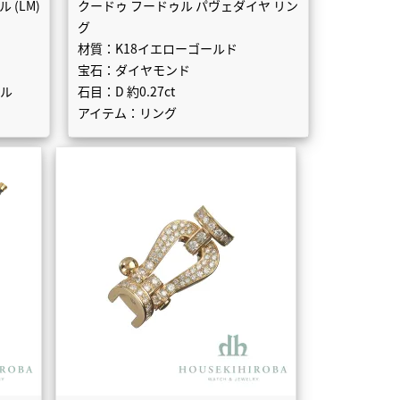
 (LM)
クードゥ フードゥル パヴェダイヤ リン
グ
材質：K18イエローゴールド
宝石：ダイヤモンド
グル
石目：D 約0.27ct
アイテム：リング