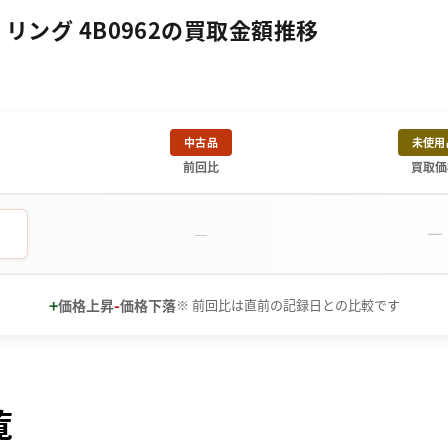
リング 4B0962の買取金額推移
中古品
未使用
前回比
買取価
－
－
+
-
価格上昇
価格下落
※ 前回比は直前の記録日との比較です
覧