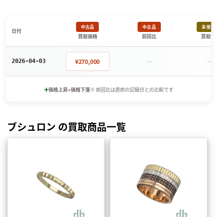
中古品
中古品
未使用
日付
買取価格
前回比
買取価
－
－
¥270,000
2026-04-03
+
-
価格上昇
価格下落
※ 前回比は直前の記録日との比較です
ブシュロン の買取商品一覧