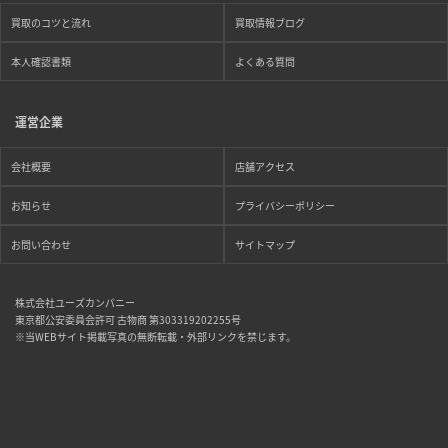
買取のコツと流れ
買取情報ブログ
本人確認書類
よくある質問
運営企業
会社概要
店舗アクセス
お知らせ
プライバシーポリシー
お問い合わせ
サイトマップ
株式会社ユーズカンパニー
東京都公安委員会許可 古物商 第303319202255号
※当WEBサイト掲載写真の無断転載・外部リンクを禁じます。