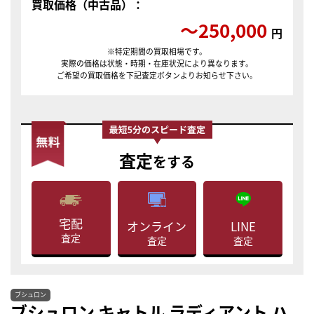
買取価格（中古品）：
〜250,000
円
※特定期間の買取相場です。
実際の価格は状態・時期・在庫状況により異なります。
ご希望の買取価格を下記査定ボタンよりお知らせ下さい。
査定
をする
宅配
LINE
オンライン
査定
査定
査定
ブシュロン
ブシュロン キャトル ラディアント ハ