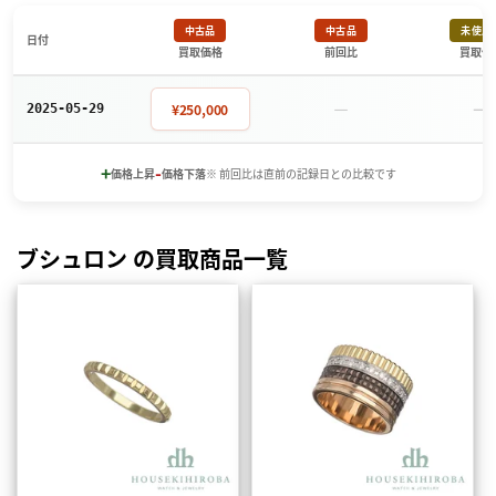
中古品
中古品
未使用
日付
買取価格
前回比
買取価
－
－
¥250,000
2025-05-29
+
-
価格上昇
価格下落
※ 前回比は直前の記録日との比較です
ブシュロン の買取商品一覧