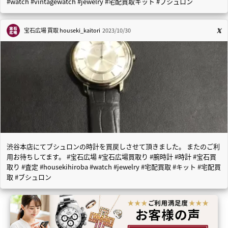
#watch #vintagewatch #jewelry #宅配買取キット #ブシュロン
宝石広場 買取
houseki_kaitori
2023/10/30
渋谷本店にてブシュロンの時計を買戻しさせて頂きました。 またのご利
用お待ちしてます。 #宝石広場 #宝石広場買取り #腕時計 #時計 #宝石買
取り #査定 #housekihiroba #watch #jewelry #宅配買取 #キット #宅配買
取 #ブシュロン