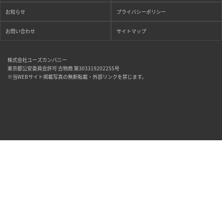
お知らせ
プライバシーポリシー
お問い合わせ
サイトマップ
株式会社ユーズカンパニー
東京都公安委員会許可 古物商 第303319202255号
※当WEBサイト掲載写真の無断転載・外部リンクを禁じます。