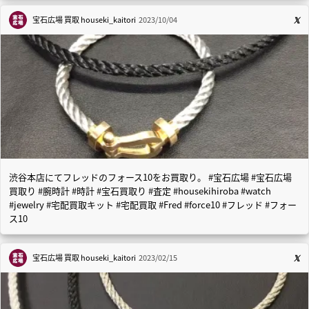
宝石広場 買取
houseki_kaitori
2023/10/04
渋谷本店にてフレッドのフォース10をお買取り。 #宝石広場 #宝石広場
買取り #腕時計 #時計 #宝石買取り #査定 #housekihiroba #watch
#jewelry #宅配買取キット #宅配買取 #Fred #force10 #フレッド #フォー
ス10
宝石広場 買取
houseki_kaitori
2023/02/15