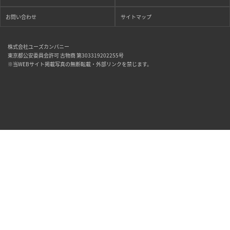
お問い合わせ
サイトマップ
株式会社ユーズカンパニー
東京都公安委員会許可 古物商 第303319202255号
※当WEBサイト掲載写真の無断転載・外部リンクを禁じます。