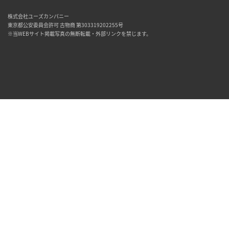
株式会社ユーズカンパニー
東京都公安委員会許可 古物商 第303319202255号
※当WEBサイト掲載写真の無断転載・外部リンクを禁じます。