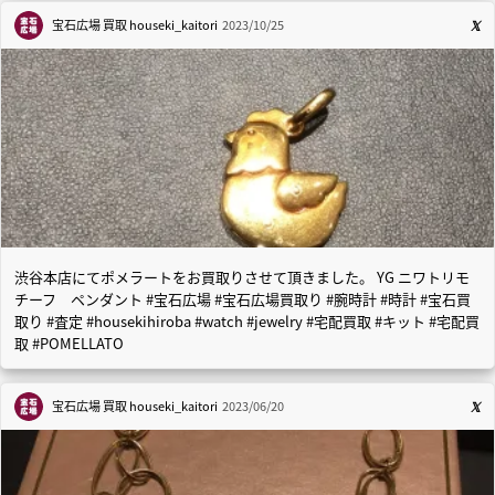
宝石広場 買取
houseki_kaitori
2023/10/25
渋谷本店にてポメラートをお買取りさせて頂きました。 YG ニワトリモ
チーフ ペンダント #宝石広場 #宝石広場買取り #腕時計 #時計 #宝石買
取り #査定 #housekihiroba #watch #jewelry #宅配買取 #キット #宅配買
取 #POMELLATO
宝石広場 買取
houseki_kaitori
2023/06/20