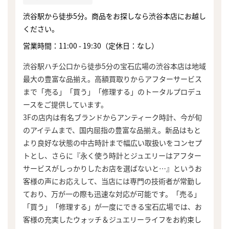
渋谷駅から徒歩5分。商品をお探しなら渋谷本店にお越し
ください。
営業時間：11:00 - 19:30（定休日：なし）
渋谷駅ハチ公口から徒歩5分の宝石広場の渋谷本店は地域
最大の豊富な品揃え。高額買取りからアフターサービス
まで「売る」「買う」「修理する」のトータルプロデュ
ースをご提供しています。
3Fの店内は有名ブランドからアンティーク時計、今が旬
のアイテムまで、国内屈指の豊富な品揃え。新品はもと
より良好な状態の中古時計まで幅広い取扱いをコンセプ
トとし、さらに『永く使う時計とジュエリーはアフター
サービスがしっかりしたお店を選ばないと…』というお
客様の声にお応えして、当店には専門の技術者が常勤し
ており、万が一の際も迅速な対応が可能です。「売る」
まずは
「買う」「修理する」が一度にできる宝石広場では、お
かんたん30秒でお試し査定
客様の充実したウォッチ＆ジュエリーライフをお約束し