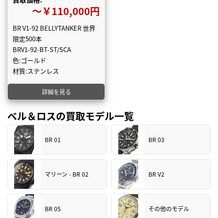
〜￥110,000円
BR V1-92 BELLYTANKER 世界
限定500本
BRV1-92-BT-ST/SCA
色:ゴールド
材質:ステンレス
詳細を見る
ベル＆ロスの買取モデル一覧
BR 01
BR 03
マリーン - BR 02
BR V2
BR 05
その他のモデル