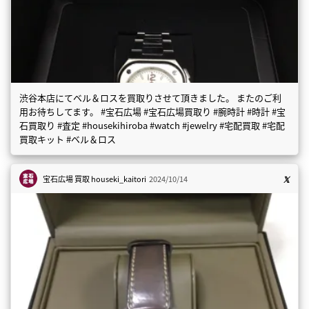
渋谷本店にてベル＆ロスを買取りさせて頂きました。 またのご利
用お待ちしてます。 #宝石広場 #宝石広場買取り #腕時計 #時計 #宝
石買取り #査定 #housekihiroba #watch #jewelry #宅配買取 #宅配
買取キット #ベル＆ロス
宝石広場 買取
houseki_kaitori
2024/10/14