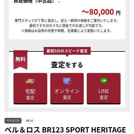
買取価格（中古品）：
〜80,000
円
専門スタッフが丁寧に査定し、安心・納得の価格をご案内いたします。
最短でその日のうちに現金でのお渡しが可能です。
※価格はお品物の状態や時期、在庫数により変動いたします。
査定
をする
LINE
オンライン
宅配
査定
査定
査定
ベル＆ロス
BR V2
ベル＆ロス BR123 SPORT HERITAGE