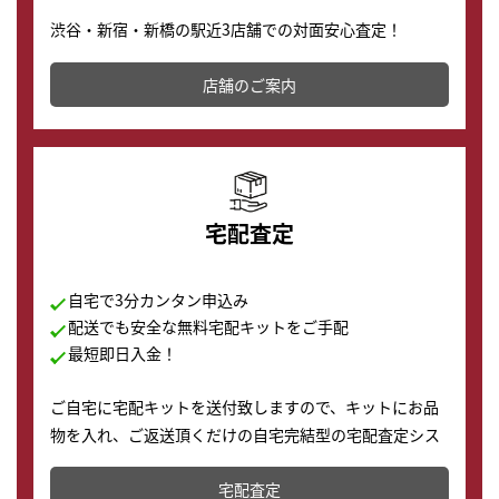
渋谷・新宿・新橋の駅近3店舗での対面安心査定！
その場で現金買取致します。渋谷本店では、時計販売の
店舗を併設しており、下取りに出してお得に新しい時計
店舗のご案内
の購入もできます♪
宅配査定
自宅で3分カンタン申込み
配送でも安全な無料宅配キットをご手配
最短即日入金！
ご自宅に宅配キットを送付致しますので、キットにお品
物を入れ、ご返送頂くだけの自宅完結型の宅配査定シス
テムです。
宅配査定
配送でも簡単&安全に査定・買取に出すことが可能で