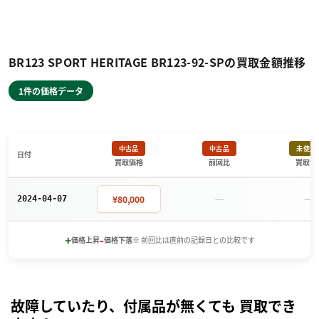
BR123 SPORT HERITAGE BR123-92-SPの買取金額推移
1件の価格データ
中古品
中古品
未使用
日付
買取価格
前回比
買取価
－
－
¥80,000
2024-04-07
+
-
価格上昇
価格下落
※ 前回比は直前の記録日との比較です
故障していたり、付属品が無くても 買取でき