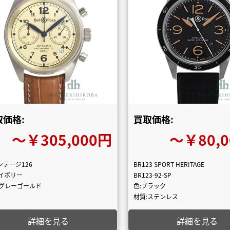
取価格:
買取価格:
〜￥305,000円
〜￥80,
ンテージ126
BR123 SPORT HERITAGE
アイボリー
BR123-92-SP
:グレーゴールド
色:ブラック
材質:ステンレス
詳細を見る
詳細を見る