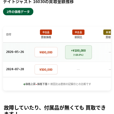
デイトジャスト 16030の買取金額推移
2件の価格データ
中古品
中古品
未使用
日付
買取価格
前回比
買取価
+¥100,000
－
¥600,000
2026-05-26
（+20.0%）
－
－
¥500,000
2024-07-20
+
-
価格上昇
価格下落
※ 前回比は直前の記録日との比較です
故障していたり、付属品が無くても 買取でき
ます！