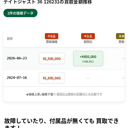
デイトジャスト 36 126231の買取金額推移
2件の価格データ
中古品
中古品
未使用
日付
買取価格
前回比
買取価
+¥650,000
－
¥2,500,000
2026-06-23
（+35.1%）
－
－
¥1,850,000
2024-07-16
+
-
価格上昇
価格下落
※ 前回比は直前の記録日との比較です
故障していたり、付属品が無くても 買取でき
ます！