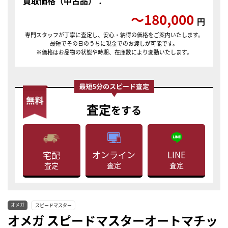
買取価格（中古品）：
〜180,000
円
専門スタッフが丁寧に査定し、安心・納得の価格をご案内いたします。
最短でその日のうちに現金でのお渡しが可能です。
※価格はお品物の状態や時期、在庫数により変動いたします。
査定
をする
LINE
オンライン
宅配
査定
査定
査定
オメガ
スピードマスター
オメガ スピードマスターオートマチッ