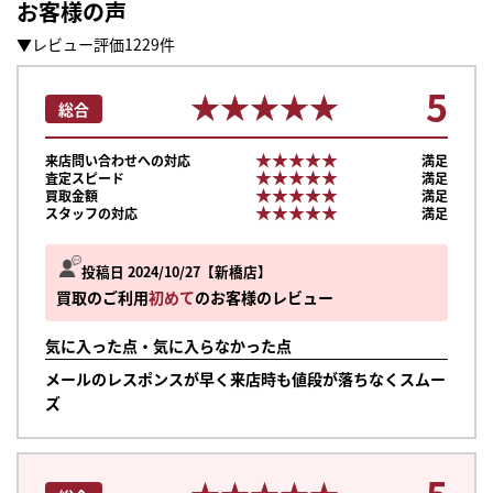
お客様の声
▼レビュー評価1229件
5
★★★★★
★★★★★
総合
★★★★★
★★★★★
来店問い合わせへの対応
満足
★★★★★
★★★★★
査定スピード
満足
★★★★★
★★★★★
買取金額
満足
★★★★★
★★★★★
スタッフの対応
満足
投稿日 2024/10/27
新橋店
買取のご利用
初めて
のお客様のレビュー
気に入った点・気に入らなかった点
メールのレスポンスが早く来店時も値段が落ちなくスムー
ズ