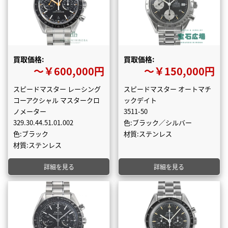
買取価格:
買取価格:
〜￥600,000円
〜￥150,000円
スピードマスター レーシング
スピードマスター オートマチ
コーアクシャル マスタークロ
ックデイト
ノメーター
3511-50
329.30.44.51.01.002
色:ブラック／シルバー
色:ブラック
材質:ステンレス
材質:ステンレス
詳細を見る
詳細を見る